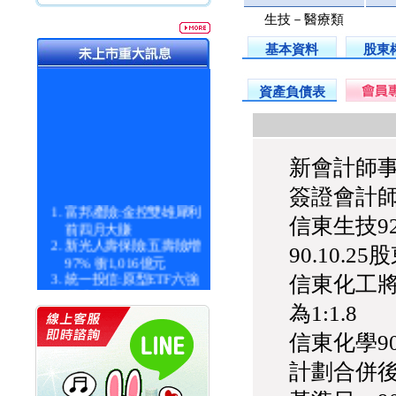
生技－醫療類
基本資料
股東
資產負債表
新會計師事
簽證會計師
富邦產險:金控雙雄犀利
前四月大賺
信東生技92
新光人壽保險:五壽險增
90.10.2
97% 衝1,016億元
統一投信:原型ETF六強
信東化工將於
漲逾九成
統一投信:主動式ETF溢
為1:1.8
價 被盯上
新光人壽保險:新壽Q1外
信東化學9
價金將達996億
計劃合併後
宇辰系統科技:宇辰業績
創新高 啟動興櫃轉上櫃