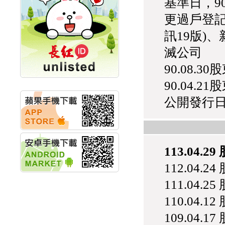
基準日，90
計畫
明緯企業:明緯永續科技
更過戶登記
競賽 以電源驅動善的力
量
訊19版)
秀育企業:秀育SHO-U儲
滅公司
能系統 獲國內首張CNS
認證
90.08.3
聯博投信:聯博00404A
從容擁抱台股主流
90.04.21
華旭先進:代重要子公司
碩通散熱股份有限公司
公開發行日 1
公告董事會通過發言人
及代理發
華旭先進:代重要子公司
碩通散熱股份有限公司
公告董事會決議發行員
113.04.2
工認股權
112.04.2
華旭先進:代重要子公司
碩通散熱股份有限公司
111.04.2
公告董事會追認113年
向關係
110.04.1
華旭先進:代重要子公司
碩通散熱股份有限公司
109.04.1
公告向關係人取得使用