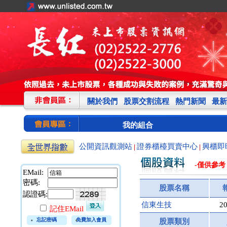
關於我們
股票交割流程
熱門新聞
最新
我的組合
公開資訊觀測站
證券櫃檯買賣中心
興櫃即
|
|
-僅供參考
EMail:
密碼:
股票名稱
認證碼:
信東生技
20
記住EMail
忘記密碼
免費加入會員
股票類別