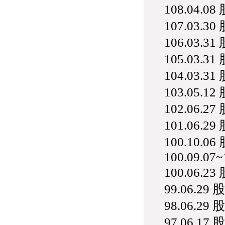
108.04.0
權資產
仁新醫藥:代重要子公司
107.03.3
BeliteBio,Inc公告受邀參
加第27屆眼
106.03.3
巨生生醫:公告本公司
MPB-1523MRI顯影劑-
105.03.3
肝細胞癌接獲美國FD
104.03.3
格斯科技*:公告調整本
公司私募專區資訊(董事
103.05.1
會決議日起兩日內應申
報相關資
102.06.2
格斯科技*:公告更正
115/05/12重訊內容(停
101.06.2
止過戶起始日期)
100.10
將捷:代子公司忠明營造
工程股份有限公司公告
100.09.07~
「新北市淡水區海鷗段
11
100.06.2
阿波羅電力:公告本公司
99.06.29
法人監察人改派代表人
永信藥品工業:本公司委
98.06.29
外廠商活動網站消費者
資訊外流事宜
97.06.17