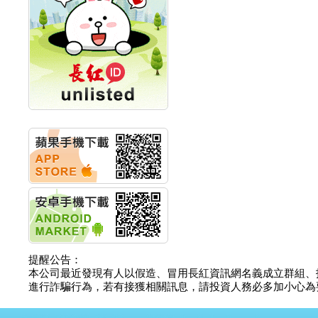
計畫
明緯企業:明緯永續科技
競賽 以電源驅動善的力
量
秀育企業:秀育SHO-U儲
能系統 獲國內首張CNS
認證
聯博投信:聯博00404A
從容擁抱台股主流
華旭先進:代重要子公司
碩通散熱股份有限公司
公告董事會通過發言人
及代理發
華旭先進:代重要子公司
碩通散熱股份有限公司
公告董事會決議發行員
工認股權
華旭先進:代重要子公司
碩通散熱股份有限公司
提醒公告：
公告董事會追認113年
本公司最近發現有人以假造、冒用長紅資訊網名義成立群組、
向關係
進行詐騙行為，若有接獲相關訊息，請投資人務必多加小心為要，如
華旭先進:代重要子公司
碩通散熱股份有限公司
公告向關係人取得使用