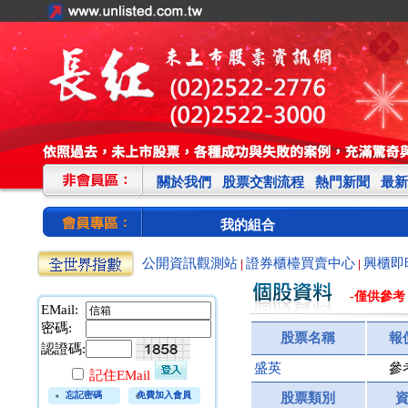
關於我們
股票交割流程
熱門新聞
最新
我的組合
公開資訊觀測站
證券櫃檯買賣中心
興櫃即
|
|
-僅供參考
EMail:
密碼:
股票名稱
報
認證碼:
盛英
參
記住EMail
忘記密碼
免費加入會員
股票類別