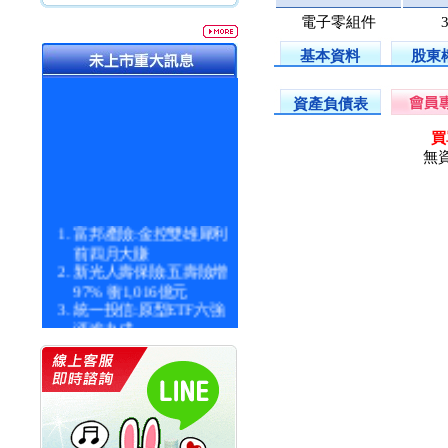
電子零組件
基本資料
股東
資產負債表
買
無
富邦產險:金控雙雄犀利
前四月大賺
新光人壽保險:五壽險增
97% 衝1,016億元
統一投信:原型ETF六強
漲逾九成
統一投信:主動式ETF溢
價 被盯上
新光人壽保險:新壽Q1外
價金將達996億
宇辰系統科技:宇辰業績
創新高 啟動興櫃轉上櫃