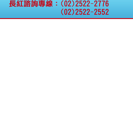
權資產
仁新醫藥:代重要子公司
BeliteBio,Inc公告受邀參
加第27屆眼
巨生生醫:公告本公司
MPB-1523MRI顯影劑-
肝細胞癌接獲美國FD
格斯科技*:公告調整本
公司私募專區資訊(董事
會決議日起兩日內應申
報相關資
格斯科技*:公告更正
115/05/12重訊內容(停
止過戶起始日期)
將捷:代子公司忠明營造
工程股份有限公司公告
「新北市淡水區海鷗段
11
阿波羅電力:公告本公司
法人監察人改派代表人
永信藥品工業:本公司委
外廠商活動網站消費者
資訊外流事宜