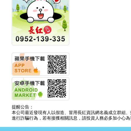
計畫
明緯企業:明緯永續科技
競賽 以電源驅動善的力
量
秀育企業:秀育SHO-U儲
能系統 獲國內首張CNS
認證
聯博投信:聯博00404A
從容擁抱台股主流
華旭先進:代重要子公司
碩通散熱股份有限公司
公告董事會通過發言人
及代理發
華旭先進:代重要子公司
碩通散熱股份有限公司
公告董事會決議發行員
工認股權
華旭先進:代重要子公司
碩通散熱股份有限公司
公告董事會追認113年
提醒公告：
向關係
本公司最近發現有人以假造、冒用長紅資訊網名義成立群組、
華旭先進:代重要子公司
進行詐騙行為，若有接獲相關訊息，請投資人務必多加小心為要，如
碩通散熱股份有限公司
公告向關係人取得使用