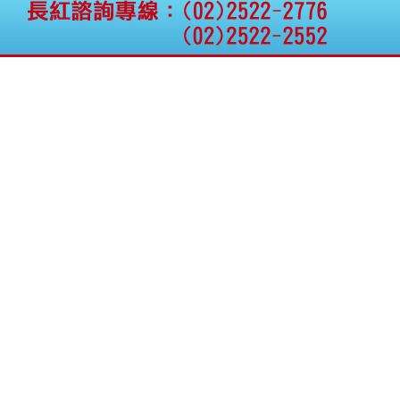
權資產
仁新醫藥:代重要子公司
BeliteBio,Inc公告受邀參
加第27屆眼
巨生生醫:公告本公司
MPB-1523MRI顯影劑-
肝細胞癌接獲美國FD
格斯科技*:公告調整本
公司私募專區資訊(董事
會決議日起兩日內應申
報相關資
格斯科技*:公告更正
115/05/12重訊內容(停
止過戶起始日期)
將捷:代子公司忠明營造
工程股份有限公司公告
「新北市淡水區海鷗段
11
阿波羅電力:公告本公司
法人監察人改派代表人
永信藥品工業:本公司委
外廠商活動網站消費者
資訊外流事宜