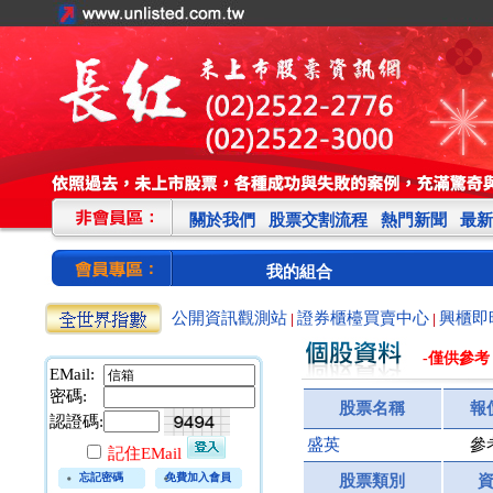
關於我們
股票交割流程
熱門新聞
最新
我的組合
公開資訊觀測站
證券櫃檯買賣中心
興櫃即
|
|
-僅供參考
EMail:
密碼:
股票名稱
報
認證碼:
盛英
參
記住EMail
忘記密碼
免費加入會員
股票類別