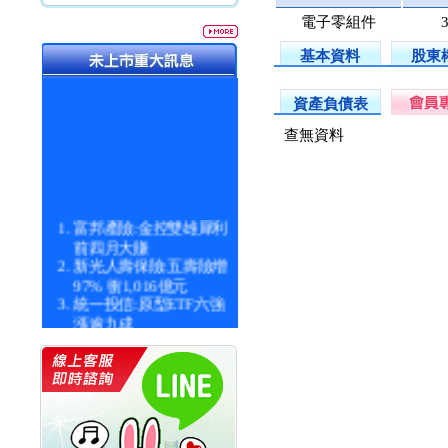
電子零組件
基本資料
股東
資產負債表
查無資料
富邦產險:金控雙雄犀利
前四月大賺
新光人壽保險:五壽險增
97% 衝1,016億元
統一投信:原型ETF六強
漲逾九成
統一投信:主動式ETF溢
價 被盯上
新光人壽保險:新壽Q1外
價金將達996億
宇辰系統科技:宇辰業績
創新高 啟動興櫃轉上櫃