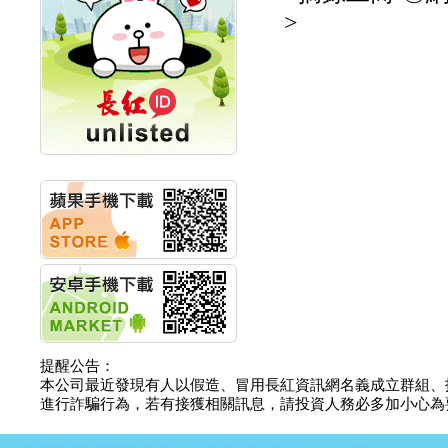
計畫
>
明緯企業:明緯永續科技
競賽 以電源驅動善的力
量
秀育企業:秀育SHO-U儲
能系統 獲國內首張CNS
認證
聯博投信:聯博00404A
從容擁抱台股主流
華旭先進:代重要子公司
碩通散熱股份有限公司
公告董事會通過發言人
及代理發
華旭先進:代重要子公司
碩通散熱股份有限公司
公告董事會決議發行員
工認股權
華旭先進:代重要子公司
碩通散熱股份有限公司
提醒公告：
公告董事會追認113年
本公司最近發現有人以假造、冒用長紅資訊網名義成立群組、
向關係
進行詐騙行為，若有接獲相關訊息，請投資人務必多加小心為要，如
華旭先進:代重要子公司
碩通散熱股份有限公司