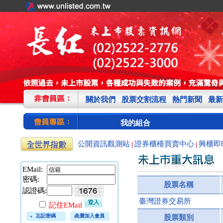
關於我們
股票交割流程
熱門新聞
最新
我的組合
公開資訊觀測站
證券櫃檯買賣中心
興櫃即
|
|
EMail:
密碼:
股票名稱
認證碼:
臺灣證券交易所
記住EMail
忘記密碼
免費加入會員
股票類別