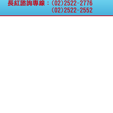
公告向關係人取得使用
權資產
仁新醫藥:代重要子公司
BeliteBio,Inc公告受邀參
加第27屆眼
巨生生醫:公告本公司
MPB-1523MRI顯影劑-
肝細胞癌接獲美國FD
格斯科技*:公告調整本
公司私募專區資訊(董事
會決議日起兩日內應申
報相關資
格斯科技*:公告更正
115/05/12重訊內容(停
止過戶起始日期)
將捷:代子公司忠明營造
工程股份有限公司公告
「新北市淡水區海鷗段
11
阿波羅電力:公告本公司
法人監察人改派代表人
永信藥品工業:本公司委
外廠商活動網站消費者
資訊外流事宜