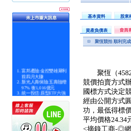
基本資料
股東
資產負債表
聚恆競拍 順利完成
富邦產險:金控雙雄犀利
聚恆（458
前四月大賺
新光人壽保險:五壽險增
競價拍賣方式辦
97% 衝1,016億元
國標方式決定競
統一投信:原型ETF六強
漲逾九成
經由公開方式
統一投信:主動式ETF溢
價 被盯上
功，最低得標價格
新光人壽保險:新壽Q1外
平均價格24.3
價金將達996億
宇辰系統科技:宇辰業績
<摘錄工商-◎
創新高 啟動興櫃轉上櫃