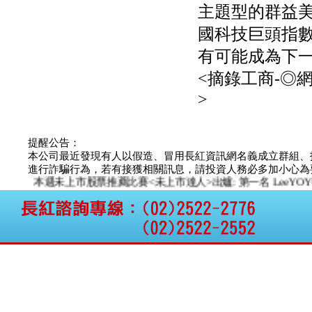
主題型的群益美國
工程股份有限公司公告
「新北市淡水區海鷗段
國科技巨頭指
11
阿波羅電力:公告本公司
有可能成為下
法人監察人改派代表人
<摘錄工商-◎
永信藥品工業:本公司委
外廠商活動網站消費者
>
資訊外流事宜
提醒公告：
本公司最近發現有人以假造、冒用長紅資訊網名義成立群組、
進行詐騙行為，若有接獲相關訊息，請投資人務必多加小心為要，如
本週未上市股票推薦比賽<未上市達人>出爐: 第一名 LeeYOYO