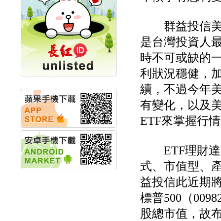
公告董事會決議發行員
工認股權
華旭先進:代重要子公司
群益投信美股
碩通散熱股份有限公司
是台灣投資人
公告董事會追認113年
向關係
時不可或缺的
華旭先進:代重要子公司
碩通散熱股份有限公司
利狀況穩健，
公告向關係人取得使用
續，不過今年
權資產
仁新醫藥:代重要子公司
有變化，以及
BeliteBio,Inc公告受邀參
加第27屆眼
ETF來掌握行
巨生生醫:公告本公司
MPB-1523MRI顯影劑-
肝細胞癌接獲美國FD
ETF理財達
格斯科技*:公告調整本
公司私募專區資訊(董事
式、市值型、
會決議日起兩日內應申
益投信此近期將
報相關資
格斯科技*:公告更正
標普500（00
115/05/12重訊內容(停
止過戶起始日期)
股總市值，故布
將捷:代子公司忠明營造