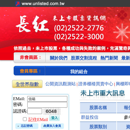
關於我們
股票交割流程
熱門新聞
最新
我的組合
公開資訊觀測站
證券櫃檯買賣中心
興櫃即
|
|
EMail:
密碼:
股票名稱
報
認證碼:
富邦產險:金控雙雄犀利
群益投信
參
前四月大賺
記住EMail
新光人壽保險:五壽險增
忘記密碼
免費加入會員
股票類別
97% 衝1,016億元