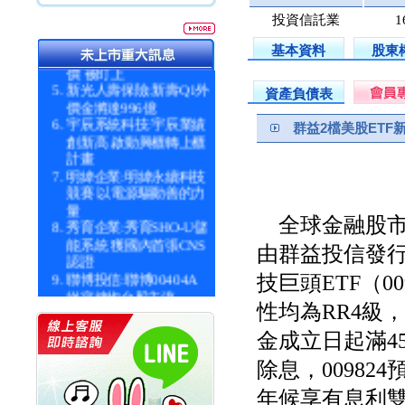
統一投信:原型ETF六強
投資信託業
1
漲逾九成
基本資料
股東
統一投信:主動式ETF溢
價 被盯上
新光人壽保險:新壽Q1外
資產負債表
價金將達996億
宇辰系統科技:宇辰業績
群益2檔美股ETF新
創新高 啟動興櫃轉上櫃
計畫
明緯企業:明緯永續科技
競賽 以電源驅動善的力
量
全球金融股市
秀育企業:秀育SHO-U儲
能系統 獲國內首張CNS
由群益投信發行的
認證
聯博投信:聯博00404A
技巨頭ETF（0
從容擁抱台股主流
性均為RR4級
華旭先進:代重要子公司
碩通散熱股份有限公司
金成立日起滿45
公告董事會通過發言人
及代理發
除息，00982
華旭先進:代重要子公司
年候享有息利
碩通散熱股份有限公司