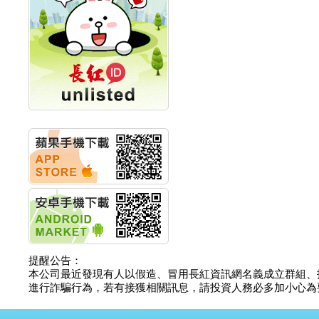
創新高 啟動興櫃轉上櫃
計畫
明緯企業:明緯永續科技
競賽 以電源驅動善的力
量
秀育企業:秀育SHO-U儲
能系統 獲國內首張CNS
認證
聯博投信:聯博00404A
從容擁抱台股主流
華旭先進:代重要子公司
碩通散熱股份有限公司
公告董事會通過發言人
及代理發
華旭先進:代重要子公司
碩通散熱股份有限公司
公告董事會決議發行員
工認股權
華旭先進:代重要子公司
碩通散熱股份有限公司
提醒公告：
公告董事會追認113年
本公司最近發現有人以假造、冒用長紅資訊網名義成立群組、
向關係
進行詐騙行為，若有接獲相關訊息，請投資人務必多加小心為要，如
華旭先進:代重要子公司
碩通散熱股份有限公司