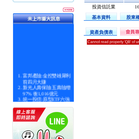
投資信託業
1
基本資料
股東
資產負債表
Cannot read property 'QB' of 
富邦產險:金控雙雄犀利
前四月大賺
新光人壽保險:五壽險增
97% 衝1,016億元
統一投信:原型ETF六強
漲逾九成
統一投信:主動式ETF溢
價 被盯上
新光人壽保險:新壽Q1外
價金將達996億
宇辰系統科技:宇辰業績