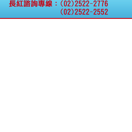
公告向關係人取得使用
權資產
仁新醫藥:代重要子公司
BeliteBio,Inc公告受邀參
加第27屆眼
巨生生醫:公告本公司
MPB-1523MRI顯影劑-
肝細胞癌接獲美國FD
格斯科技*:公告調整本
公司私募專區資訊(董事
會決議日起兩日內應申
報相關資
格斯科技*:公告更正
115/05/12重訊內容(停
止過戶起始日期)
將捷:代子公司忠明營造
工程股份有限公司公告
「新北市淡水區海鷗段
11
阿波羅電力:公告本公司
法人監察人改派代表人
永信藥品工業:本公司委
外廠商活動網站消費者
資訊外流事宜