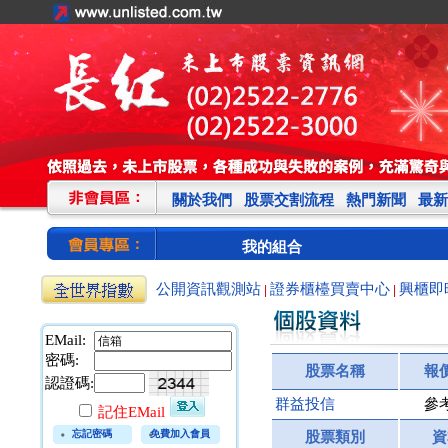
關於我們
股票交割流程
熱門新聞
最新
我的組合
公開資訊觀測站
證券櫃檯買賣中心
興櫃即
|
|
EMail:
密碼:
股票名稱
報
認證碼:
群益投信
參
記住EMail
忘記密碼
免費加入會員
股票類別
資