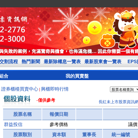
交割流程
熱門新聞
最新除權息一覽表
最新股東會一覽表
EP
組合
我的買賣盤
證券櫃檯買賣中心
興櫃即時行情
|
|
-僅供參考
長紅未上市股票資訊
股票名稱
報價日期
群益投信
參考價格
議價
股票類別
資本額
董事長
統一編號