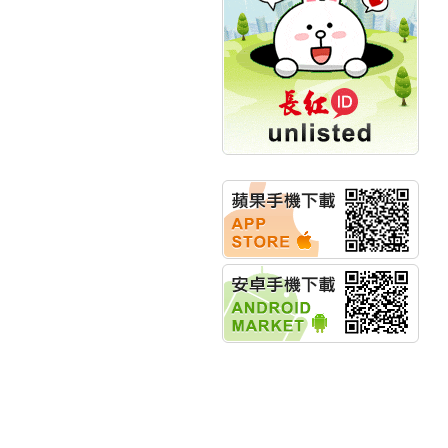
公告董事會決議發行員
工認股權
華旭先進:代重要子公司
碩通散熱股份有限公司
公告董事會追認113年
向關係
華旭先進:代重要子公司
碩通散熱股份有限公司
公告向關係人取得使用
權資產
仁新醫藥:代重要子公司
BeliteBio,Inc公告受邀參
加第27屆眼
巨生生醫:公告本公司
MPB-1523MRI顯影劑-
肝細胞癌接獲美國FD
格斯科技*:公告調整本
公司私募專區資訊(董事
會決議日起兩日內應申
報相關資
格斯科技*:公告更正
115/05/12重訊內容(停
止過戶起始日期)
將捷:代子公司忠明營造