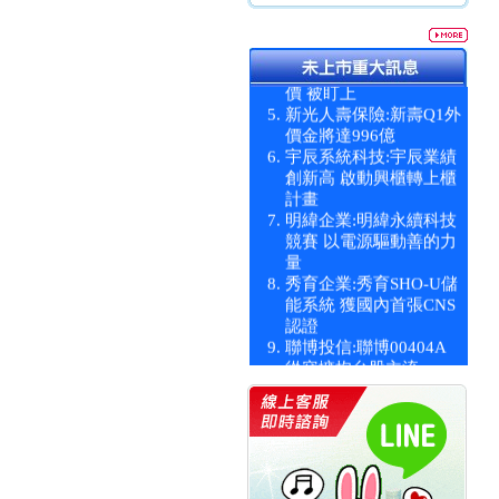
統一投信:原型ETF六強
漲逾九成
統一投信:主動式ETF溢
價 被盯上
新光人壽保險:新壽Q1外
價金將達996億
宇辰系統科技:宇辰業績
創新高 啟動興櫃轉上櫃
計畫
明緯企業:明緯永續科技
競賽 以電源驅動善的力
量
秀育企業:秀育SHO-U儲
能系統 獲國內首張CNS
認證
聯博投信:聯博00404A
從容擁抱台股主流
華旭先進:代重要子公司
碩通散熱股份有限公司
公告董事會通過發言人
及代理發
華旭先進:代重要子公司
碩通散熱股份有限公司