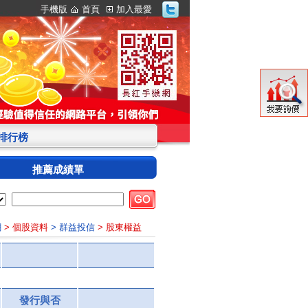
手機版
首頁
加入最愛
S排行榜
推薦成績單
網
> 個股資料
> 群益投信
> 股東權益
發行與否