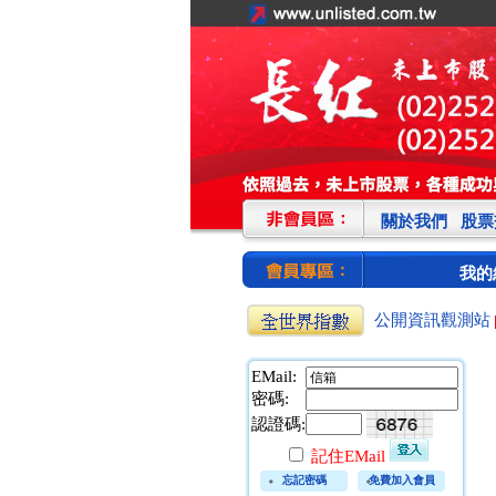
關於我們
股票
我的
公開資訊觀測站
EMail:
密碼:
認證碼:
富邦產險:金控雙雄犀利
前四月大賺
記住EMail
新光人壽保險:五壽險增
忘記密碼
免費加入會員
97% 衝1,016億元