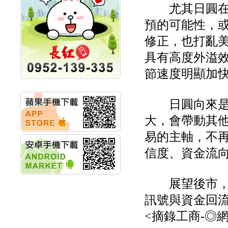
計畫
尤其日圓在4
明緯企業:明緯永續科技
競賽 以電源驅動善的力
預的可能性，
量
修正，也打亂
秀育企業:秀育SHO-U儲
能系統 獲國內首張CNS
具有高度外溢
認證
聯博投信:聯博00404A
節速度明顯加
從容擁抱台股主流
華旭先進:代重要子公司
碩通散熱股份有限公司
日圓向來是全
公告董事會通過發言人
大，會帶動其
及代理發
華旭先進:代重要子公司
易的主軸，不
碩通散熱股份有限公司
公告董事會決議發行員
信度、資金流
工認股權
華旭先進:代重要子公司
碩通散熱股份有限公司
展望後市，匯
公告董事會追認113年
向關係
訊號與資金回
華旭先進:代重要子公司
<摘錄工商-◎
碩通散熱股份有限公司
公告向關係人取得使用