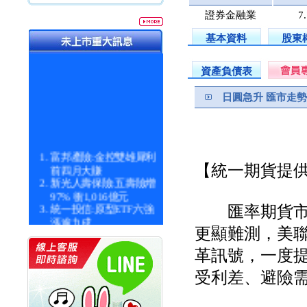
證券金融業
7
基本資料
股東
資產負債表
日圓急升 匯市走
富邦產險:金控雙雄犀利
【統一期貨提
前四月大賺
新光人壽保險:五壽險增
97% 衝1,016億元
統一投信:原型ETF六強
匯率期貨市場
漲逾九成
更顯難測，美
統一投信:主動式ETF溢
價 被盯上
革訊號，一度
新光人壽保險:新壽Q1外
價金將達996億
受利差、避險
宇辰系統科技:宇辰業績
創新高 啟動興櫃轉上櫃