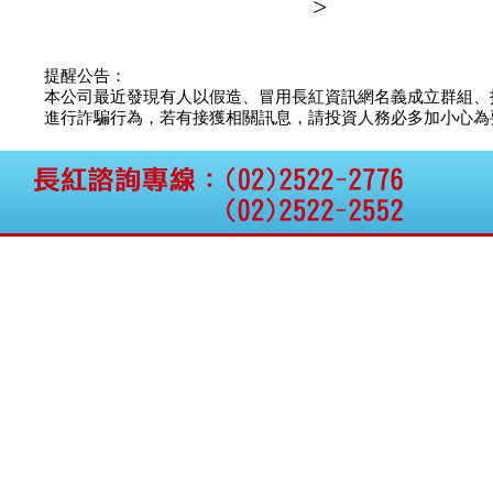
>
權資產
仁新醫藥:代重要子公司
BeliteBio,Inc公告受邀參
提醒公告：
加第27屆眼
本公司最近發現有人以假造、冒用長紅資訊網名義成立群組、
巨生生醫:公告本公司
進行詐騙行為，若有接獲相關訊息，請投資人務必多加小心為要，如
MPB-1523MRI顯影劑-
肝細胞癌接獲美國FD
格斯科技*:公告調整本
公司私募專區資訊(董事
會決議日起兩日內應申
報相關資
格斯科技*:公告更正
115/05/12重訊內容(停
止過戶起始日期)
將捷:代子公司忠明營造
工程股份有限公司公告
「新北市淡水區海鷗段
11
阿波羅電力:公告本公司
法人監察人改派代表人
永信藥品工業:本公司委
外廠商活動網站消費者
資訊外流事宜