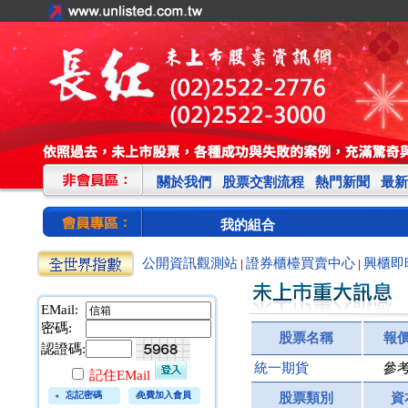
關於我們
股票交割流程
熱門新聞
最新
我的組合
公開資訊觀測站
證券櫃檯買賣中心
興櫃即
|
|
EMail:
密碼:
股票名稱
報
認證碼:
統一期貨
參
記住EMail
忘記密碼
免費加入會員
股票類別
資