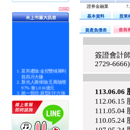
證券金融業
7
基本資料
股東
資產負債表
簽證會計師
2729-6666)
富邦產險:金控雙雄犀利
前四月大賺
新光人壽保險:五壽險增
97% 衝1,016億元
113.06.0
統一投信:原型ETF六強
漲逾九成
112.06.1
統一投信:主動式ETF溢
價 被盯上
111.05.0
新光人壽保險:新壽Q1外
價金將達996億
110.05.2
宇辰系統科技:宇辰業績
107.05.2
創新高 啟動興櫃轉上櫃