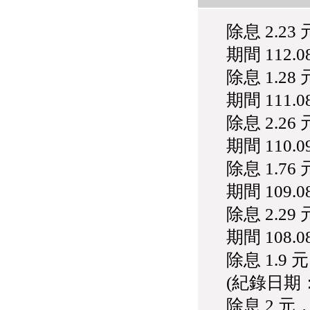
公告向關係人取得使用
權資產
除息 2.2
仁新醫藥:代重要子公司
BeliteBio,Inc公告受邀參
期間 112.08
加第27屆眼
巨生生醫:公告本公司
除息 1.2
MPB-1523MRI顯影劑-
期間 111.08
肝細胞癌接獲美國FD
格斯科技*:公告調整本
除息 2.2
公司私募專區資訊(董事
會決議日起兩日內應申
期間 110.09
報相關資
格斯科技*:公告更正
除息 1.7
115/05/12重訊內容(停
期間 109.08
止過戶起始日期)
將捷:代子公司忠明營造
除息 2.2
工程股份有限公司公告
「新北市淡水區海鷗段
期間 108.08
11
阿波羅電力:公告本公司
除息 1.9
法人監察人改派代表人
(紀錄日期：1
永信藥品工業:本公司委
外廠商活動網站消費者
除息 2 
資訊外流事宜