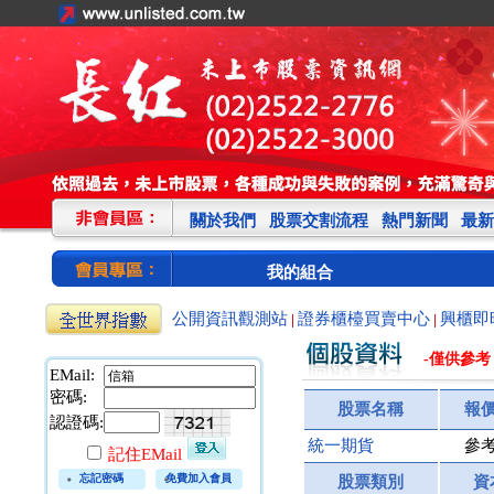
關於我們
股票交割流程
熱門新聞
最新
我的組合
公開資訊觀測站
證券櫃檯買賣中心
興櫃即
|
|
-僅供參考
EMail:
密碼:
股票名稱
報
認證碼:
統一期貨
參
記住EMail
忘記密碼
免費加入會員
股票類別
資