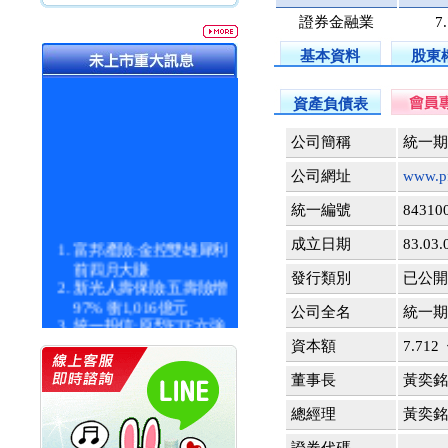
證券金融業
7
基本資料
股東
資產負債表
公司簡稱
統一期
公司網址
www.pf
統一編號
84310
富邦產險:金控雙雄犀利
成立日期
83.03.
前四月大賺
發行類別
已公開 9
新光人壽保險:五壽險增
97% 衝1,016億元
公司全名
統一期
統一投信:原型ETF六強
漲逾九成
資本額
7.71
統一投信:主動式ETF溢
價 被盯上
董事長
黃奕銘
新光人壽保險:新壽Q1外
總經理
黃奕銘
價金將達996億
宇辰系統科技:宇辰業績