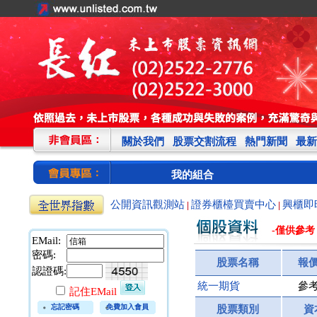
關於我們
股票交割流程
熱門新聞
最新
我的組合
公開資訊觀測站
證券櫃檯買賣中心
興櫃即
|
|
-僅供參考
EMail:
密碼:
股票名稱
報
認證碼:
統一期貨
參
記住EMail
忘記密碼
免費加入會員
股票類別
資