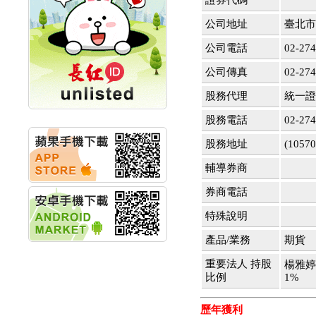
證券代碼
創新高 啟動興櫃轉上櫃
計畫
公司地址
臺北市
明緯企業:明緯永續科技
競賽 以電源驅動善的力
公司電話
02-274
量
秀育企業:秀育SHO-U儲
公司傳真
02-274
能系統 獲國內首張CNS
股務代理
統一證
認證
聯博投信:聯博00404A
股務電話
02-274
從容擁抱台股主流
華旭先進:代重要子公司
股務地址
(105
碩通散熱股份有限公司
公告董事會通過發言人
輔導券商
及代理發
華旭先進:代重要子公司
券商電話
碩通散熱股份有限公司
特殊說明
公告董事會決議發行員
工認股權
產品/業務
期貨
華旭先進:代重要子公司
碩通散熱股份有限公司
重要法人 持股
楊雅婷
公告董事會追認113年
比例
1%
向關係
華旭先進:代重要子公司
歷年獲利
碩通散熱股份有限公司