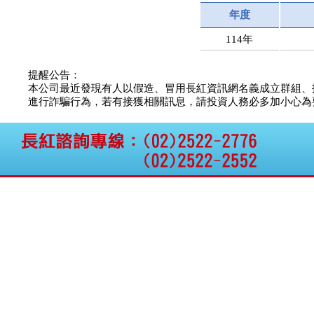
公告向關係人取得使用
年度
權資產
仁新醫藥:代重要子公司
114年
BeliteBio,Inc公告受邀參
加第27屆眼
提醒公告：
巨生生醫:公告本公司
本公司最近發現有人以假造、冒用長紅資訊網名義成立群組、
MPB-1523MRI顯影劑-
進行詐騙行為，若有接獲相關訊息，請投資人務必多加小心為要，如
肝細胞癌接獲美國FD
格斯科技*:公告調整本
公司私募專區資訊(董事
會決議日起兩日內應申
報相關資
格斯科技*:公告更正
115/05/12重訊內容(停
止過戶起始日期)
將捷:代子公司忠明營造
工程股份有限公司公告
「新北市淡水區海鷗段
11
阿波羅電力:公告本公司
法人監察人改派代表人
永信藥品工業:本公司委
外廠商活動網站消費者
資訊外流事宜