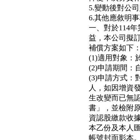
BeliteBio,Inc公告受邀參
5.變動後對公
加第27屆眼
6.其他應敘明事
巨生生醫:公告本公司
MPB-1523MRI顯影劑-
一、對於114
肝細胞癌接獲美國FD
格斯科技*:公告調整本
益，本公司擬
公司私募專區資訊(董事
會決議日起兩日內應申
補償方案如下
報相關資
(1)適用對象
格斯科技*:公告更正
115/05/12重訊內容(停
(2)申請期間：
止過戶起始日期)
將捷:代子公司忠明營造
(3)申請方式
工程股份有限公司公告
人，如因增資
「新北市淡水區海鷗段
11
生改變而已無
阿波羅電力:公告本公司
法人監察人改派代表人
書」，並檢附
永信藥品工業:本公司委
資認股繳款收
外廠商活動網站消費者
資訊外流事宜
本乙份及本人
帳號封面影本