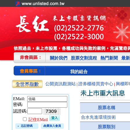
關於我們
股票交割流程
熱門新聞
最新
我的組合
公開資訊觀測站
證券櫃檯買賣中心
興櫃即
|
|
EMail:
密碼:
股票名稱
認證碼:
合水先進環境技術
記住EMail
忘記密碼
免費加入會員
股票類別