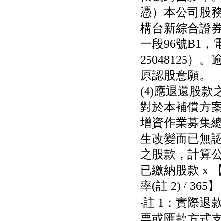
憑）本公司股
構台新綜合證
一段96號B1，電
25048125
原認股意願。
(4)應退還股
對於本補償方
增資作業募集
生改變而已無
之股款，計算
已繳納股款 x 【
率(註 2) / 365】
‧註 1：實際
票或匯款方式