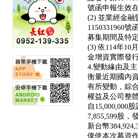
競賽 以電源驅動善的力
號函申報生效
量
秀育企業:秀育SHO-U儲
(2) 並業經金
能系統 獲國內首張CNS
認證
115033196
聯博投信:聯博00404A
募集期間及特
從容擁抱台股主流
華旭先進:代重要子公司
(3) 依114
碩通散熱股份有限公司
公告董事會通過發言人
金增資實際發
及代理發
4.變動緣由及主
華旭先進:代重要子公司
碩通散熱股份有限公司
衡量近期國內
公告董事會決議發行員
工認股權
有所變動，綜
華旭先進:代重要子公司
權益及公司整
碩通散熱股份有限公司
公告董事會追認113年
自15,000,00
向關係
華旭先進:代重要子公司
7,855,59
碩通散熱股份有限公司
新台幣384,924
公告向關係人取得使用
權資產
俾使本次募資
仁新醫藥:代重要子公司