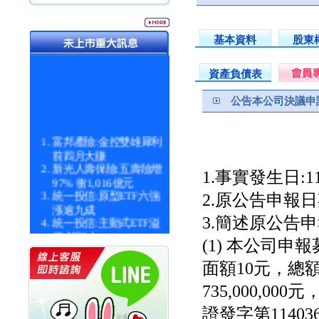
基本資料
股東
資產負債表
公告本公司決議申
富邦產險:金控雙雄犀利
前四月大賺
新光人壽保險:五壽險增
1.事實發生日:115
97% 衝1,016億元
統一投信:原型ETF六強
2.原公告申報日期:
漲逾九成
統一投信:主動式ETF溢
3.簡述原公告申
價 被盯上
(1) 本公司申
新光人壽保險:新壽Q1外
價金將達996億
面額10元，總
宇辰系統科技:宇辰業績
創新高 啟動興櫃轉上櫃
735,000,0
計畫
明緯企業:明緯永續科技
證發字第114036