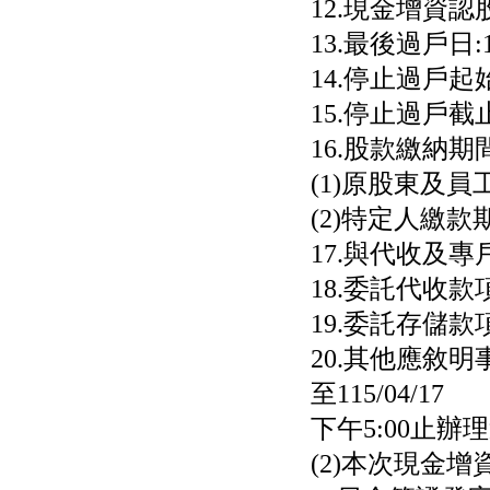
12.現金增資認股基
肝細胞癌接獲美國FD
格斯科技*:公告調整本
13.最後過戶日:11
公司私募專區資訊(董事
會決議日起兩日內應申
14.停止過戶起始日
報相關資
15.停止過戶截止日
格斯科技*:公告更正
115/05/12重訊內容(停
16.股款繳納期間
止過戶起始日期)
將捷:代子公司忠明營造
(1)原股東及員工繳
工程股份有限公司公告
(2)特定人繳款期間:
「新北市淡水區海鷗段
11
17.與代收及專戶
阿波羅電力:公告本公司
法人監察人改派代表人
18.委託代收
永信藥品工業:本公司委
19.委託存儲
外廠商活動網站消費者
資訊外流事宜
20.其他應敘明事
至115/04/17
下午5:00止辦
(2)本次現金