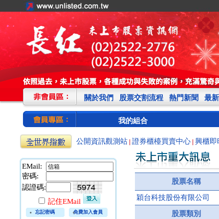
關於我們
股票交割流程
熱門新聞
最新
我的組合
公開資訊觀測站
證券櫃檯買賣中心
興櫃即
|
|
EMail:
密碼:
股票名稱
認證碼:
穎台科技股份有限公司
記住EMail
忘記密碼
免費加入會員
股票類別