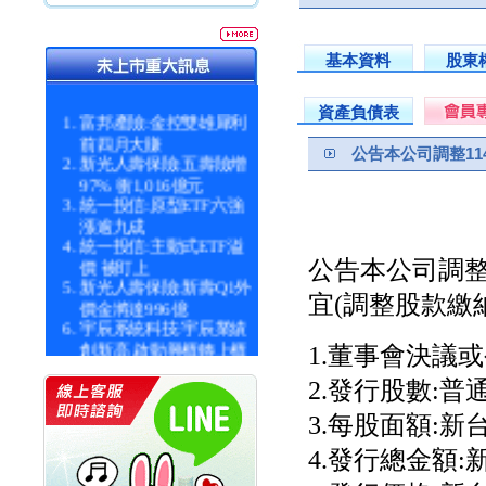
基本資料
股東
資產負債表
富邦產險:金控雙雄犀利
前四月大賺
公告本公司調整1
新光人壽保險:五壽險增
97% 衝1,016億元
統一投信:原型ETF六強
漲逾九成
統一投信:主動式ETF溢
價 被盯上
公告本公司調整
新光人壽保險:新壽Q1外
宜(調整股款繳
價金將達996億
宇辰系統科技:宇辰業績
創新高 啟動興櫃轉上櫃
1.董事會決議或公
計畫
明緯企業:明緯永續科技
2.發行股數:普通股
競賽 以電源驅動善的力
3.每股面額:新
量
秀育企業:秀育SHO-U儲
4.發行總金額:新台
能系統 獲國內首張CNS
認證