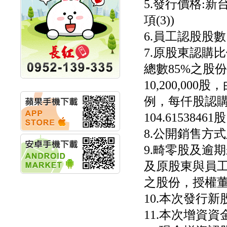
5.發行價格:
聯博投信:聯博00404A
項(3))
從容擁抱台股主流
華旭先進:代重要子公司
6.員工認股股數:
碩通散熱股份有限公司
公告董事會通過發言人
7.原股東認購
及代理發
總數85%之股
華旭先進:代重要子公司
碩通散熱股份有限公司
10,200,0
公告董事會決議發行員
工認股權
例，每仟股認
華旭先進:代重要子公司
104.61538461
碩通散熱股份有限公司
公告董事會追認113年
8.公開銷售方
向關係
華旭先進:代重要子公司
9.畸零股及逾
碩通散熱股份有限公司
及原股東與員
公告向關係人取得使用
權資產
之股份，授權
仁新醫藥:代重要子公司
BeliteBio,Inc公告受邀參
10.本次發行
加第27屆眼
巨生生醫:公告本公司
11.本次增資
MPB-1523MRI顯影劑-