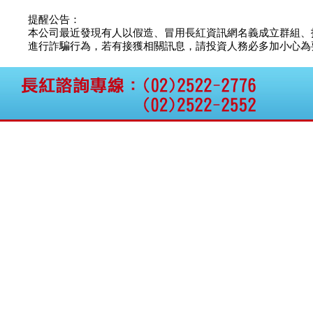
公告向關係人取得使用
權資產
提醒公告：
仁新醫藥:代重要子公司
本公司最近發現有人以假造、冒用長紅資訊網名義成立群組、
BeliteBio,Inc公告受邀參
進行詐騙行為，若有接獲相關訊息，請投資人務必多加小心為要，如
加第27屆眼
巨生生醫:公告本公司
MPB-1523MRI顯影劑-
肝細胞癌接獲美國FD
格斯科技*:公告調整本
公司私募專區資訊(董事
會決議日起兩日內應申
報相關資
格斯科技*:公告更正
115/05/12重訊內容(停
止過戶起始日期)
將捷:代子公司忠明營造
工程股份有限公司公告
「新北市淡水區海鷗段
11
阿波羅電力:公告本公司
法人監察人改派代表人
永信藥品工業:本公司委
外廠商活動網站消費者
資訊外流事宜