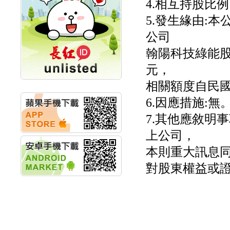
4.相互持股比例
計畫
明緯企業:明緯永續科技
5.發生緣由:本
競賽 以電源驅動善的力
公司
量
秀育企業:秀育SHO-U儲
翰陽科技綠能股
能系統 獲國內首張CNS
認證
元，
聯博投信:聯博00404A
相關額度自民國
從容擁抱台股主流
華旭先進:代重要子公司
6.因應措施:無
碩通散熱股份有限公司
公告董事會通過發言人
7.其他應敘明
及代理發
上公司，
華旭先進:代重要子公司
碩通散熱股份有限公司
本則重大訊息同
公告董事會決議發行員
工認股權
對股東權益或證
華旭先進:代重要子公司
碩通散熱股份有限公司
公告董事會追認113年
向關係
華旭先進:代重要子公司
碩通散熱股份有限公司