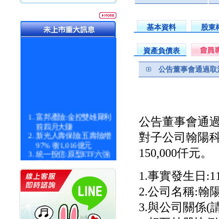
基本資料
股東
資產負債表
公告董事會通過取消
富邦產險:金控雙雄犀利
公告董事會通過
前四月大賺
新光人壽保險:五壽險增
對子公司翰陽
97% 衝1,016億元
150,000仟元。
統一投信:原型ETF六強
漲逾九成
統一投信:主動式ETF溢
1.事實發生日:115
價 被盯上
新光人壽保險:新壽Q1外
2.公司名稱:
價金將達996億
3.與公司關係
宇辰系統科技:宇辰業績
創新高 啟動興櫃轉上櫃