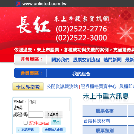
關於我們
股票交割流程
熱門新聞
最新
我的組合
公開資訊觀測站
證券櫃檯買賣中心
興櫃即
|
|
EMail:
密碼:
股票名稱
認證碼:
台鎔科技材料
記住EMail
忘記密碼
免費加入會員
股票類別