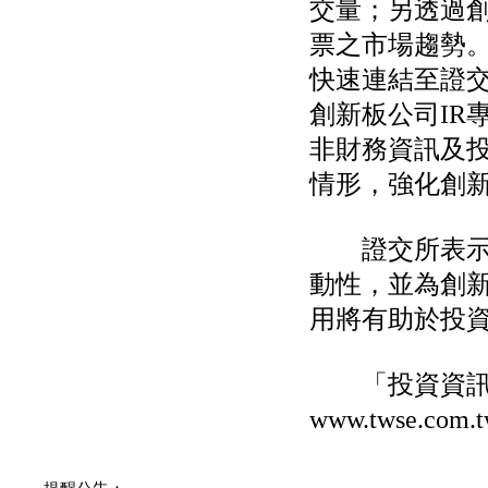
交量；另透過
公告向關係人取得使用
權資產
票之市場趨勢
仁新醫藥:代重要子公司
BeliteBio,Inc公告受邀參
快速連結至證交
加第27屆眼
創新板公司IR
巨生生醫:公告本公司
MPB-1523MRI顯影劑-
非財務資訊及
肝細胞癌接獲美國FD
格斯科技*:公告調整本
情形，強化創
公司私募專區資訊(董事
會決議日起兩日內應申
報相關資
證交所表示，
格斯科技*:公告更正
115/05/12重訊內容(停
動性，並為創
止過戶起始日期)
用將有助於投
將捷:代子公司忠明營造
工程股份有限公司公告
「新北市淡水區海鷗段
11
「投資資訊中心（
阿波羅電力:公告本公司
www.twse.com.
法人監察人改派代表人
永信藥品工業:本公司委
外廠商活動網站消費者
資訊外流事宜