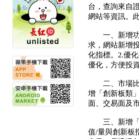
台，查詢來自
計畫
明緯企業:明緯永續科技
網站等資訊。
競賽 以電源驅動善的力
量
秀育企業:秀育SHO-U儲
一、新增功能
能系統 獲國內首張CNS
認證
求，網站新增
聯博投信:聯博00404A
從容擁抱台股主流
化指標。2.優
華旭先進:代重要子公司
優化，方便投
碩通散熱股份有限公司
公告董事會通過發言人
及代理發
二、市場比較
華旭先進:代重要子公司
碩通散熱股份有限公司
增「創新板類
公告董事會決議發行員
工認股權
面、交易面及
華旭先進:代重要子公司
碩通散熱股份有限公司
公告董事會追認113年
三、新增「創
向關係
華旭先進:代重要子公司
值/量與創新板
碩通散熱股份有限公司