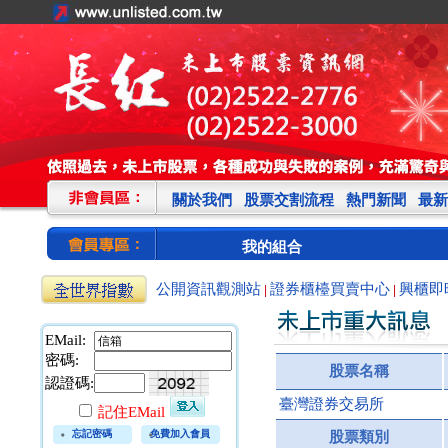
關於我們
股票交割流程
熱門新聞
最新
我的組合
公開資訊觀測站
證券櫃檯買賣中心
興櫃即
|
|
EMail:
密碼:
股票名稱
認證碼:
臺灣證券交易所
記住EMail
忘記密碼
免費加入會員
股票類別