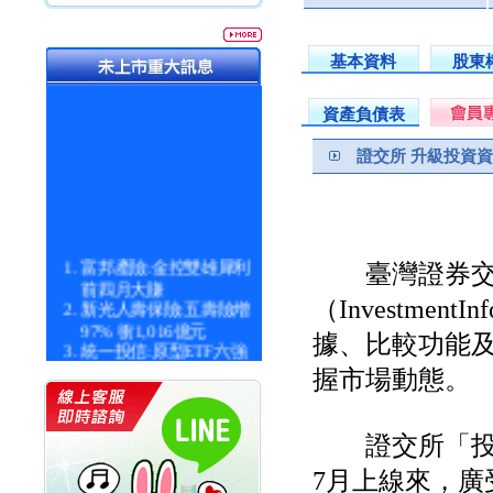
基本資料
股東
資產負債表
證交所 升級投資
富邦產險:金控雙雄犀利
臺灣證券交
前四月大賺
新光人壽保險:五壽險增
（Investme
97% 衝1,016億元
據、比較功能
統一投信:原型ETF六強
漲逾九成
握市場動態。
統一投信:主動式ETF溢
價 被盯上
新光人壽保險:新壽Q1外
證交所「投資資訊中
價金將達996億
宇辰系統科技:宇辰業績
7月上線來，
創新高 啟動興櫃轉上櫃