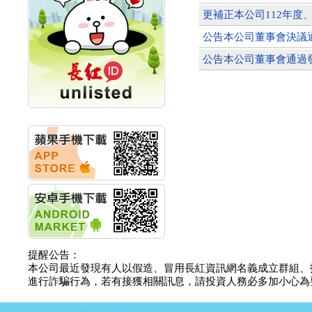
創新高 啟動興櫃轉上櫃
計畫
更補正本公司112年度、
明緯企業:明緯永續科技
公告本公司董事會決議通
競賽 以電源驅動善的力
量
公告本公司董事會通過
秀育企業:秀育SHO-U儲
能系統 獲國內首張CNS
認證
聯博投信:聯博00404A
從容擁抱台股主流
華旭先進:代重要子公司
碩通散熱股份有限公司
公告董事會通過發言人
及代理發
華旭先進:代重要子公司
碩通散熱股份有限公司
公告董事會決議發行員
工認股權
華旭先進:代重要子公司
碩通散熱股份有限公司
提醒公告：
公告董事會追認113年
本公司最近發現有人以假造、冒用長紅資訊網名義成立群組、
向關係
進行詐騙行為，若有接獲相關訊息，請投資人務必多加小心為要，如
華旭先進:代重要子公司
碩通散熱股份有限公司