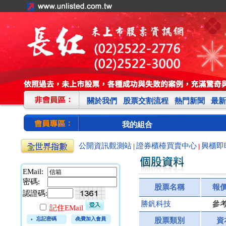
關於我們
股票交割流程
熱門新聞
最新
我的組合
公開資訊觀測站
證券櫃檯買賣中心
興櫃即
|
|
EMail:
密碼:
股票名稱
報
認證碼:
勝釩科技
參
記住EMail
忘記密碼
免費加入會員
股票類別
資