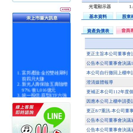
光電顯示器
1
基本資料
股東
資產負債表
更正主旨本公司董事會決
公告本公司董事會決議1
富邦產險:金控雙雄犀利
本公司自行撤回上櫃申
前四月大賺
澄清媒體報導
新光人壽保險:五壽險增
97% 衝1,016億元
更補正本公司112年度
統一投信:原型ETF六強
漲逾九成
因應本公司上櫃申請委
統一投信:主動式ETF溢
價 被盯上
更正8/7重訊-本公司
新光人壽保險:新壽Q1外
公告本公司董事會決議通
價金將達996億
宇辰系統科技:宇辰業績
公告本公司董事會決議