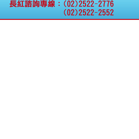
公告向關係人取得使用
權資產
仁新醫藥:代重要子公司
BeliteBio,Inc公告受邀參
加第27屆眼
巨生生醫:公告本公司
MPB-1523MRI顯影劑-
肝細胞癌接獲美國FD
格斯科技*:公告調整本
公司私募專區資訊(董事
會決議日起兩日內應申
報相關資
格斯科技*:公告更正
115/05/12重訊內容(停
止過戶起始日期)
將捷:代子公司忠明營造
工程股份有限公司公告
「新北市淡水區海鷗段
11
阿波羅電力:公告本公司
法人監察人改派代表人
永信藥品工業:本公司委
外廠商活動網站消費者
資訊外流事宜