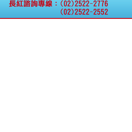
權資產
仁新醫藥:代重要子公司
BeliteBio,Inc公告受邀參
加第27屆眼
巨生生醫:公告本公司
MPB-1523MRI顯影劑-
肝細胞癌接獲美國FD
格斯科技*:公告調整本
公司私募專區資訊(董事
會決議日起兩日內應申
報相關資
格斯科技*:公告更正
115/05/12重訊內容(停
止過戶起始日期)
將捷:代子公司忠明營造
工程股份有限公司公告
「新北市淡水區海鷗段
11
阿波羅電力:公告本公司
法人監察人改派代表人
永信藥品工業:本公司委
外廠商活動網站消費者
資訊外流事宜