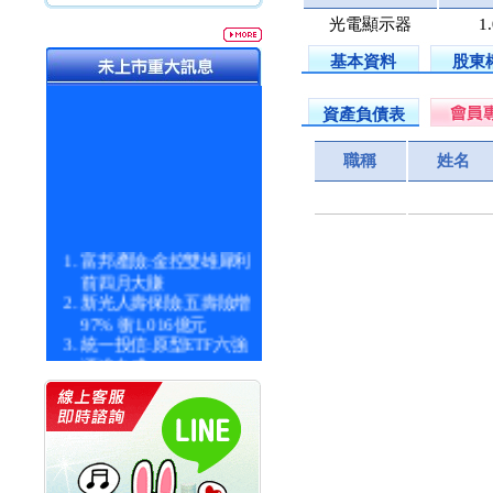
光電顯示器
1
基本資料
股東
資產負債表
職稱
姓名
富邦產險:金控雙雄犀利
前四月大賺
新光人壽保險:五壽險增
97% 衝1,016億元
統一投信:原型ETF六強
漲逾九成
統一投信:主動式ETF溢
價 被盯上
新光人壽保險:新壽Q1外
價金將達996億
宇辰系統科技:宇辰業績
創新高 啟動興櫃轉上櫃