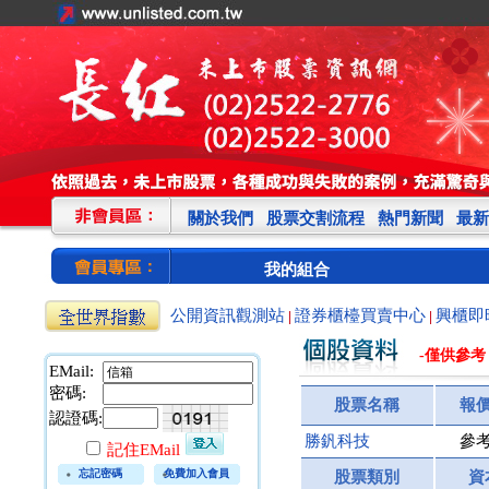
關於我們
股票交割流程
熱門新聞
最新
我的組合
公開資訊觀測站
證券櫃檯買賣中心
興櫃即
|
|
-僅供參考
EMail:
密碼:
股票名稱
報
認證碼:
勝釩科技
參
記住EMail
忘記密碼
免費加入會員
股票類別
資