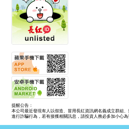
計畫
明緯企業:明緯永續科技
競賽 以電源驅動善的力
量
秀育企業:秀育SHO-U儲
能系統 獲國內首張CNS
認證
聯博投信:聯博00404A
從容擁抱台股主流
華旭先進:代重要子公司
碩通散熱股份有限公司
公告董事會通過發言人
及代理發
華旭先進:代重要子公司
碩通散熱股份有限公司
公告董事會決議發行員
工認股權
華旭先進:代重要子公司
碩通散熱股份有限公司
提醒公告：
公告董事會追認113年
本公司最近發現有人以假造、冒用長紅資訊網名義成立群組、
向關係
進行詐騙行為，若有接獲相關訊息，請投資人務必多加小心為要，如
華旭先進:代重要子公司
碩通散熱股份有限公司
公告向關係人取得使用