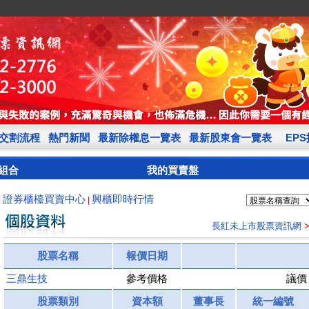
交割流程
熱門新聞
最新除權息一覽表
最新股東會一覽表
EP
組合
我的買賣盤
證券櫃檯買賣中心
興櫃即時行情
|
|
長紅未上市股票資訊網
股票名稱
報價日期
三鼎生技
參考價格
議價
股票類別
資本額
董事長
統一編號