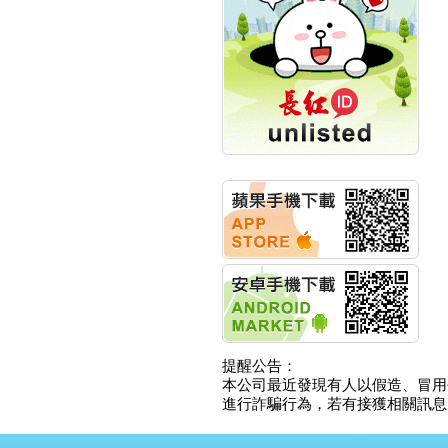
創新高 啟動興櫃轉上櫃
計畫
明緯企業:明緯永續科技
競賽 以電源驅動善的力
量
秀育企業:秀育SHO-U儲
能系統 獲國內首張CNS
認證
聯博投信:聯博00404A
從容擁抱台股主流
華旭先進:代重要子公司
碩通散熱股份有限公司
公告董事會通過發言人
及代理發
華旭先進:代重要子公司
碩通散熱股份有限公司
公告董事會決議發行員
工認股權
華旭先進:代重要子公司
提醒公告：
碩通散熱股份有限公司
本公司最近發現有人以假造、冒用
公告董事會追認113年
進行詐騙行為，若有接獲相關訊息，
向關係
華旭先進:代重要子公司
碩通散熱股份有限公司