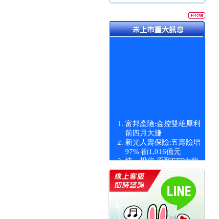
富邦產險:金控雙雄犀利
前四月大賺
新光人壽保險:五壽險增
97% 衝1,016億元
統一投信:原型ETF六強
漲逾九成
統一投信:主動式ETF溢
價 被盯上
新光人壽保險:新壽Q1外
價金將達996億
宇辰系統科技:宇辰業績