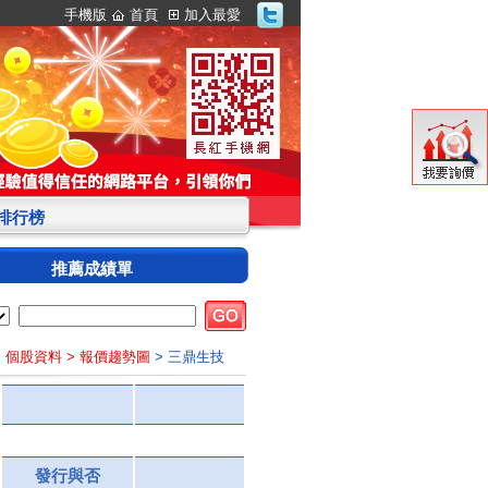
手機版
首頁
加入最愛
S排行榜
推薦成績單
> 個股資料
> 報價趨勢圖
> 三鼎生技
發行與否