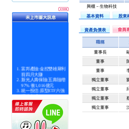
興櫃－生物科技
基本資料
股東
資產負債表
職稱
董事長
董事
富邦產險:金控雙雄犀利
董事
前四月大賺
新光人壽保險:五壽險增
獨立董事
97% 衝1,016億元
統一投信:原型ETF六強
獨立董事
漲逾九成
獨立董事
統一投信:主動式ETF溢
價 被盯上
獨立董事
新光人壽保險:新壽Q1外
價金將達996億
宇辰系統科技:宇辰業績
創新高 啟動興櫃轉上櫃