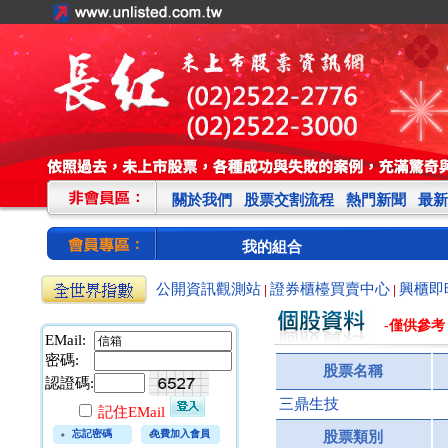
關於我們
股票交割流程
熱門新聞
最新
我的組合
公開資訊觀測站
證券櫃檯買賣中心
興櫃即
|
|
-僅供參考
EMail:
密碼:
股票名稱
認證碼:
三鼎生技
記住EMail
忘記密碼
免費加入會員
股票類別