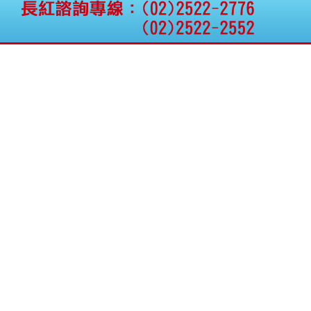
公告向關係人取得使用
權資產
仁新醫藥:代重要子公司
BeliteBio,Inc公告受邀參
加第27屆眼
巨生生醫:公告本公司
MPB-1523MRI顯影劑-
肝細胞癌接獲美國FD
格斯科技*:公告調整本
公司私募專區資訊(董事
會決議日起兩日內應申
報相關資
格斯科技*:公告更正
115/05/12重訊內容(停
止過戶起始日期)
將捷:代子公司忠明營造
工程股份有限公司公告
「新北市淡水區海鷗段
11
阿波羅電力:公告本公司
法人監察人改派代表人
永信藥品工業:本公司委
外廠商活動網站消費者
資訊外流事宜