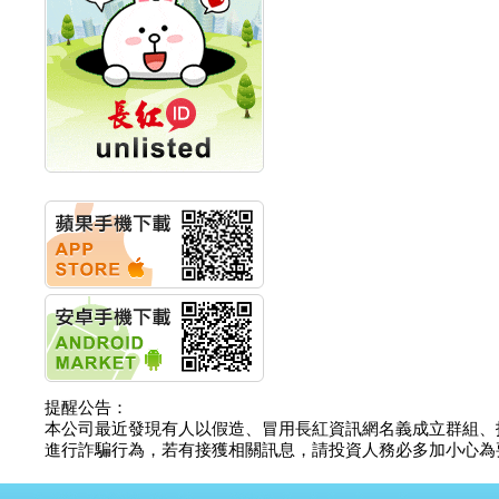
計畫
明緯企業:明緯永續科技
競賽 以電源驅動善的力
量
秀育企業:秀育SHO-U儲
能系統 獲國內首張CNS
認證
聯博投信:聯博00404A
從容擁抱台股主流
華旭先進:代重要子公司
碩通散熱股份有限公司
公告董事會通過發言人
及代理發
華旭先進:代重要子公司
碩通散熱股份有限公司
公告董事會決議發行員
工認股權
華旭先進:代重要子公司
碩通散熱股份有限公司
提醒公告：
公告董事會追認113年
本公司最近發現有人以假造、冒用長紅資訊網名義成立群組、
向關係
進行詐騙行為，若有接獲相關訊息，請投資人務必多加小心為要，如
華旭先進:代重要子公司
碩通散熱股份有限公司