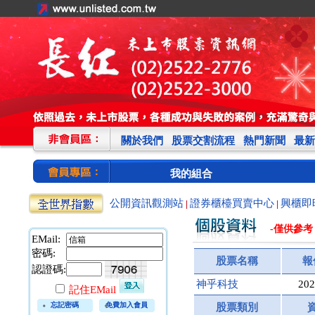
關於我們
股票交割流程
熱門新聞
最新
我的組合
公開資訊觀測站
證券櫃檯買賣中心
興櫃即
|
|
-僅供參考
EMail:
密碼:
股票名稱
報
認證碼:
神乎科技
202
記住EMail
忘記密碼
免費加入會員
股票類別