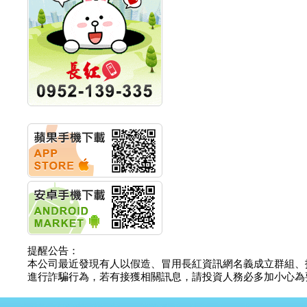
明緯企業:明緯永續科技
競賽 以電源驅動善的力
量
秀育企業:秀育SHO-U儲
能系統 獲國內首張CNS
認證
聯博投信:聯博00404A
從容擁抱台股主流
華旭先進:代重要子公司
碩通散熱股份有限公司
公告董事會通過發言人
及代理發
華旭先進:代重要子公司
碩通散熱股份有限公司
公告董事會決議發行員
工認股權
華旭先進:代重要子公司
碩通散熱股份有限公司
公告董事會追認113年
向關係
提醒公告：
華旭先進:代重要子公司
本公司最近發現有人以假造、冒用長紅資訊網名義成立群組、
碩通散熱股份有限公司
進行詐騙行為，若有接獲相關訊息，請投資人務必多加小心為要，如
公告向關係人取得使用
權資產