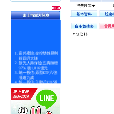
消費性電子
基本資料
股東
資產負債表
查無資料
富邦產險:金控雙雄犀利
前四月大賺
新光人壽保險:五壽險增
97% 衝1,016億元
統一投信:原型ETF六強
漲逾九成
統一投信:主動式ETF溢
價 被盯上
新光人壽保險:新壽Q1外
價金將達996億
宇辰系統科技:宇辰業績
創新高 啟動興櫃轉上櫃
計畫