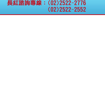
仁新醫藥:代重要子公司
BeliteBio,Inc公告受邀參
加第27屆眼
巨生生醫:公告本公司
MPB-1523MRI顯影劑-
肝細胞癌接獲美國FD
格斯科技*:公告調整本
公司私募專區資訊(董事
會決議日起兩日內應申
報相關資
格斯科技*:公告更正
115/05/12重訊內容(停
止過戶起始日期)
將捷:代子公司忠明營造
工程股份有限公司公告
「新北市淡水區海鷗段
11
阿波羅電力:公告本公司
法人監察人改派代表人
永信藥品工業:本公司委
外廠商活動網站消費者
資訊外流事宜