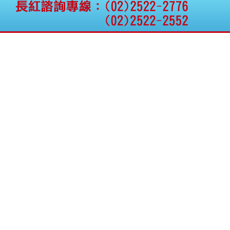
公告向關係人取得使用
權資產
仁新醫藥:代重要子公司
BeliteBio,Inc公告受邀參
加第27屆眼
巨生生醫:公告本公司
MPB-1523MRI顯影劑-
肝細胞癌接獲美國FD
格斯科技*:公告調整本
公司私募專區資訊(董事
會決議日起兩日內應申
報相關資
格斯科技*:公告更正
115/05/12重訊內容(停
止過戶起始日期)
將捷:代子公司忠明營造
工程股份有限公司公告
「新北市淡水區海鷗段
11
阿波羅電力:公告本公司
法人監察人改派代表人
永信藥品工業:本公司委
外廠商活動網站消費者
資訊外流事宜