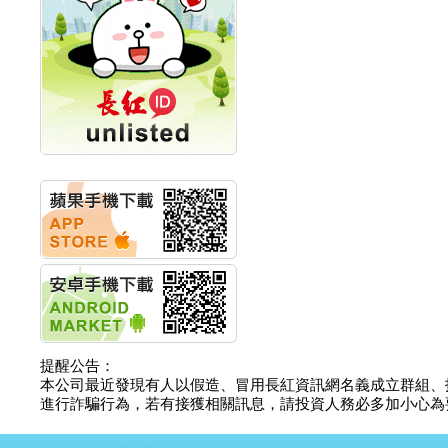
計畫
明緯企業:明緯永續科技
競賽 以電源驅動善的力
量
秀育企業:秀育SHO-U儲
能系統 獲國內首張CNS
認證
聯博投信:聯博00404A
從容擁抱台股主流
華旭先進:代重要子公司
碩通散熱股份有限公司
公告董事會通過發言人
及代理發
華旭先進:代重要子公司
碩通散熱股份有限公司
公告董事會決議發行員
工認股權
華旭先進:代重要子公司
碩通散熱股份有限公司
提醒公告：
公告董事會追認113年
本公司最近發現有人以假造、冒用長紅資訊網名義成立群組、
向關係
進行詐騙行為，若有接獲相關訊息，請投資人務必多加小心為要，如
華旭先進:代重要子公司
碩通散熱股份有限公司