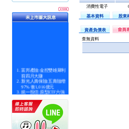
消費性電子
基本資料
股東
資產負債表
查無資料
富邦產險:金控雙雄犀利
前四月大賺
新光人壽保險:五壽險增
97% 衝1,016億元
統一投信:原型ETF六強
漲逾九成
統一投信:主動式ETF溢
價 被盯上
新光人壽保險:新壽Q1外
價金將達996億
宇辰系統科技:宇辰業績
創新高 啟動興櫃轉上櫃