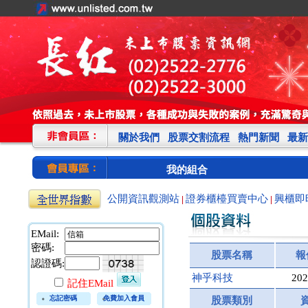
關於我們
股票交割流程
熱門新聞
最新
我的組合
公開資訊觀測站
證券櫃檯買賣中心
興櫃即
|
|
EMail:
密碼:
股票名稱
報
認證碼:
神乎科技
202
記住EMail
忘記密碼
免費加入會員
股票類別