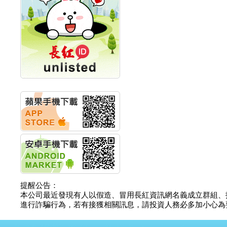
計畫
明緯企業:明緯永續科技
競賽 以電源驅動善的力
量
秀育企業:秀育SHO-U儲
能系統 獲國內首張CNS
認證
聯博投信:聯博00404A
從容擁抱台股主流
華旭先進:代重要子公司
碩通散熱股份有限公司
公告董事會通過發言人
及代理發
華旭先進:代重要子公司
碩通散熱股份有限公司
公告董事會決議發行員
工認股權
華旭先進:代重要子公司
碩通散熱股份有限公司
提醒公告：
公告董事會追認113年
本公司最近發現有人以假造、冒用長紅資訊網名義成立群組、
向關係
進行詐騙行為，若有接獲相關訊息，請投資人務必多加小心為要，如
華旭先進:代重要子公司
碩通散熱股份有限公司