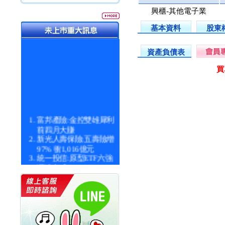
興櫃-其他電子業
基本資料
股東
資產負債表
買
富邦產險:金控雙雄犀利
前四月大賺
新光人壽保險:五壽險增
97% 衝1,016億元
統一投信:原型ETF六強
漲逾九成
統一投信:主動式ETF溢
價 被盯上
新光人壽保險:新壽Q1外
價金將達996億
宇辰系統科技:宇辰業績
創新高 啟動興櫃轉上櫃