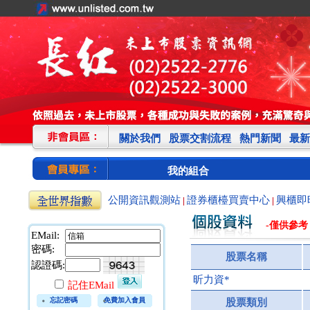
關於我們
股票交割流程
熱門新聞
最新
我的組合
公開資訊觀測站
證券櫃檯買賣中心
興櫃即
|
|
-僅供參考
EMail:
密碼:
股票名稱
認證碼:
昕力資*
記住EMail
忘記密碼
免費加入會員
股票類別