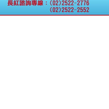
公告向關係人取得使用
權資產
仁新醫藥:代重要子公司
BeliteBio,Inc公告受邀參
加第27屆眼
巨生生醫:公告本公司
MPB-1523MRI顯影劑-
肝細胞癌接獲美國FD
格斯科技*:公告調整本
公司私募專區資訊(董事
會決議日起兩日內應申
報相關資
格斯科技*:公告更正
115/05/12重訊內容(停
止過戶起始日期)
將捷:代子公司忠明營造
工程股份有限公司公告
「新北市淡水區海鷗段
11
阿波羅電力:公告本公司
法人監察人改派代表人
永信藥品工業:本公司委
外廠商活動網站消費者
資訊外流事宜