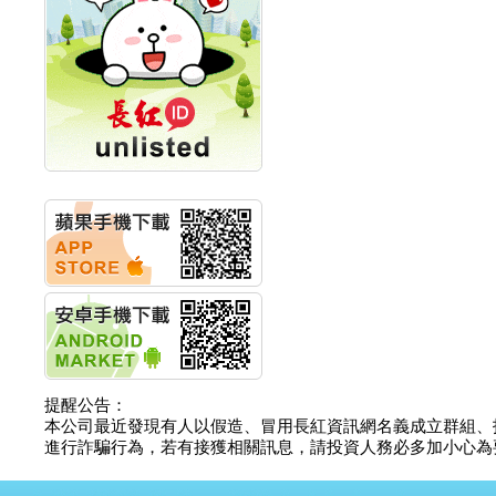
計畫
明緯企業:明緯永續科技
競賽 以電源驅動善的力
量
秀育企業:秀育SHO-U儲
能系統 獲國內首張CNS
認證
聯博投信:聯博00404A
從容擁抱台股主流
華旭先進:代重要子公司
碩通散熱股份有限公司
公告董事會通過發言人
及代理發
華旭先進:代重要子公司
碩通散熱股份有限公司
公告董事會決議發行員
工認股權
華旭先進:代重要子公司
碩通散熱股份有限公司
提醒公告：
公告董事會追認113年
本公司最近發現有人以假造、冒用長紅資訊網名義成立群組、
向關係
進行詐騙行為，若有接獲相關訊息，請投資人務必多加小心為要，如
華旭先進:代重要子公司
碩通散熱股份有限公司
公告向關係人取得使用