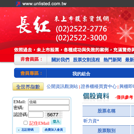
關於我們
股票交割流程
熱門新聞
最新
我的組合
公開資訊觀測站
證券櫃檯買賣中心
興櫃即
|
|
-僅供參考
EMail:
密碼:
股票名稱
認證碼:
昕力資*
記住EMail
忘記密碼
免費加入會員
股票類別