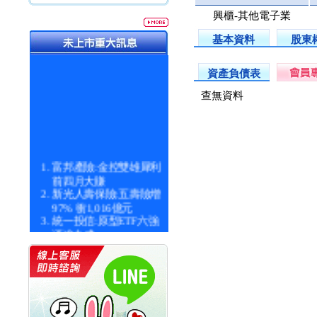
興櫃-其他電子業
基本資料
股東
資產負債表
查無資料
富邦產險:金控雙雄犀利
前四月大賺
新光人壽保險:五壽險增
97% 衝1,016億元
統一投信:原型ETF六強
漲逾九成
統一投信:主動式ETF溢
價 被盯上
新光人壽保險:新壽Q1外
價金將達996億
宇辰系統科技:宇辰業績
創新高 啟動興櫃轉上櫃