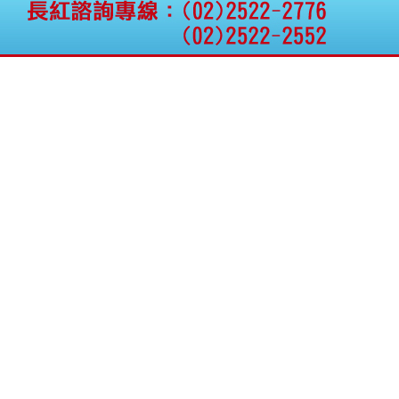
權資產
仁新醫藥:代重要子公司
BeliteBio,Inc公告受邀參
加第27屆眼
巨生生醫:公告本公司
MPB-1523MRI顯影劑-
肝細胞癌接獲美國FD
格斯科技*:公告調整本
公司私募專區資訊(董事
會決議日起兩日內應申
報相關資
格斯科技*:公告更正
115/05/12重訊內容(停
止過戶起始日期)
將捷:代子公司忠明營造
工程股份有限公司公告
「新北市淡水區海鷗段
11
阿波羅電力:公告本公司
法人監察人改派代表人
永信藥品工業:本公司委
外廠商活動網站消費者
資訊外流事宜