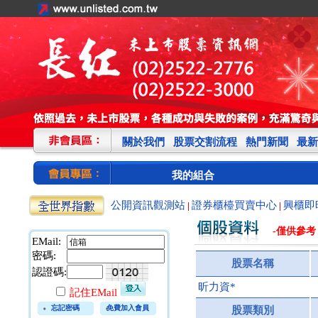
關於我們
股票交割流程
熱門新聞
最新
我的組合
公開資訊觀測站
證券櫃檯買賣中心
興櫃即
|
|
-僅供參考
EMail:
密碼:
股票名稱
認證碼:
昕力資*
記住EMail
忘記密碼
免費加入會員
股票類別