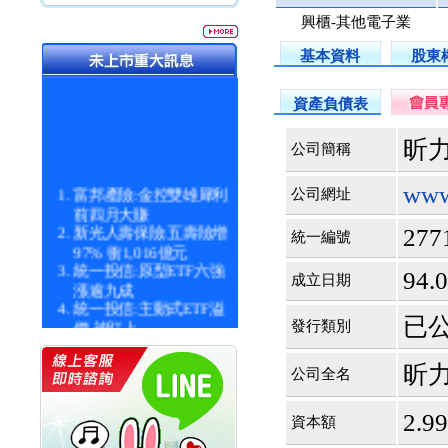
興櫃-其他電子業
基本資料
股東
資產負債表
昕力
公司簡稱
富邦產險:金控雙雄犀利
www
公司網址
前四月大賺
新光人壽保險:五壽險增
277
統一編號
97% 衝1,016億元
統一投信:原型ETF六強
94.0
成立日期
漲逾九成
統一投信:主動式ETF溢
價 被盯上
已公開
發行類別
新光人壽保險:新壽Q1外
價金將達996億
昕
公司全名
宇辰系統科技:宇辰業績
創新高 啟動興櫃轉上櫃
計畫
2.9
資本額
明緯企業:明緯永續科技