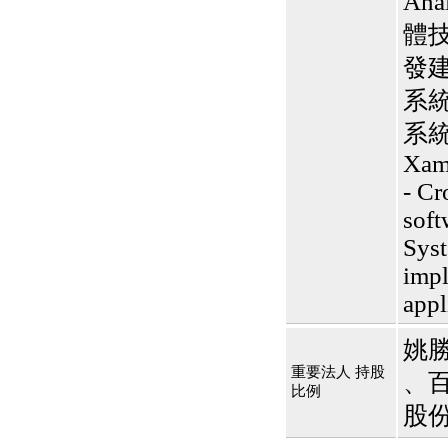
Ana
體技
發建
系
系統建
Xama
- Cr
soft
Sys
impl
appl
姚勝
重要法人 持股
、百
比例
股份