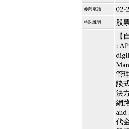
BeliteBio,Inc公告受邀參
02-
加第27屆眼
券商電話
巨生生醫:公告本公司
MPB-1523MRI顯影劑-
股票
特殊說明
肝細胞癌接獲美國FD
格斯科技*:公告調整本
【自有
公司私募專區資訊(董事
會決議日起兩日內應申
: A
報相關資
格斯科技*:公告更正
dig
115/05/12重訊內容(停
Man
止過戶起始日期)
將捷:代子公司忠明營造
管理 
工程股份有限公司公告
「新北市淡水區海鷗段
談式A
11
阿波羅電力:公告本公司
決方
法人監察人改派代表人
網路和
永信藥品工業:本公司委
外廠商活動網站消費者
and
資訊外流事宜
代