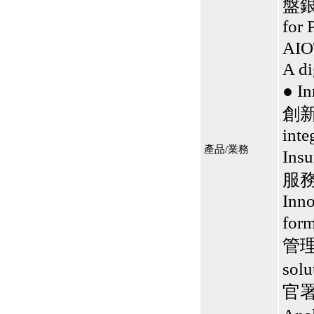
盤銀行
for 
AI
A di
● 
創新解
inte
產品/業務
In
服
Inno
for
管理解
so
官署