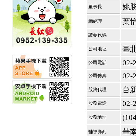
競賽 以電源驅動善的力
姚
董事長
量
秀育企業:秀育SHO-U儲
能系統 獲國內首張CNS
葉
總經理
認證
聯博投信:聯博00404A
證券代碼
從容擁抱台股主流
華旭先進:代重要子公司
碩通散熱股份有限公司
臺北
公司地址
公告董事會通過發言人
及代理發
02-
公司電話
華旭先進:代重要子公司
碩通散熱股份有限公司
02-
公司傳真
公告董事會決議發行員
工認股權
華旭先進:代重要子公司
台
股務代理
碩通散熱股份有限公司
公告董事會追認113年
02-
股務電話
向關係
華旭先進:代重要子公司
(1
碩通散熱股份有限公司
股務地址
公告向關係人取得使用
權資產
華
輔導券商
仁新醫藥:代重要子公司