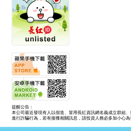
創新高 啟動興櫃轉上櫃
計畫
明緯企業:明緯永續科技
競賽 以電源驅動善的力
量
秀育企業:秀育SHO-U儲
能系統 獲國內首張CNS
認證
聯博投信:聯博00404A
從容擁抱台股主流
華旭先進:代重要子公司
碩通散熱股份有限公司
公告董事會通過發言人
及代理發
華旭先進:代重要子公司
碩通散熱股份有限公司
公告董事會決議發行員
工認股權
華旭先進:代重要子公司
提醒公告：
碩通散熱股份有限公司
本公司最近發現有人以假造、冒用長紅資訊網名義成立群組、
公告董事會追認113年
進行詐騙行為，若有接獲相關訊息，請投資人務必多加小心為要，如
向關係
華旭先進:代重要子公司
碩通散熱股份有限公司