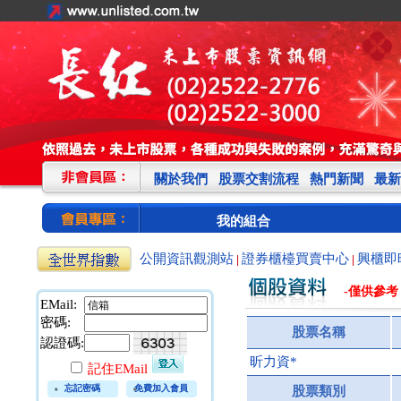
關於我們
股票交割流程
熱門新聞
最新
我的組合
公開資訊觀測站
證券櫃檯買賣中心
興櫃即
|
|
-僅供參考
EMail:
密碼:
股票名稱
認證碼:
昕力資*
記住EMail
忘記密碼
免費加入會員
股票類別