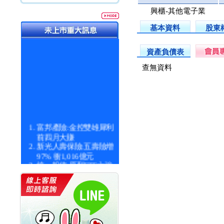
興櫃-其他電子業
基本資料
股東
資產負債表
查無資料
富邦產險:金控雙雄犀利
前四月大賺
新光人壽保險:五壽險增
97% 衝1,016億元
統一投信:原型ETF六強
漲逾九成
統一投信:主動式ETF溢
價 被盯上
新光人壽保險:新壽Q1外
價金將達996億
宇辰系統科技:宇辰業績