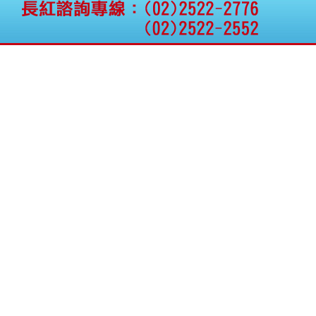
公告向關係人取得使用
權資產
仁新醫藥:代重要子公司
BeliteBio,Inc公告受邀參
加第27屆眼
巨生生醫:公告本公司
MPB-1523MRI顯影劑-
肝細胞癌接獲美國FD
格斯科技*:公告調整本
公司私募專區資訊(董事
會決議日起兩日內應申
報相關資
格斯科技*:公告更正
115/05/12重訊內容(停
止過戶起始日期)
將捷:代子公司忠明營造
工程股份有限公司公告
「新北市淡水區海鷗段
11
阿波羅電力:公告本公司
法人監察人改派代表人
永信藥品工業:本公司委
外廠商活動網站消費者