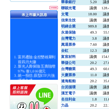
華泰銀行
5.20
議
聯穎光電
議價
128.
太電
18.00
議
信東生技
議價
議
明緯企業
989.8
議
永達保險
49.3
55.
台灣電力
3.8
議
萬通票券
7.60
議
全虹
12.3
議
富邦產險:金控雙雄犀利
富宸材料
議價
154.
前四月大賺
華儲公司
20.2
27.
新光人壽保險:五壽險增
台灣糖業
49.3
60.
97% 衝1,016億元
統一投信:原型ETF六強
大慶票券
11.0
議
漲逾九成
連海船舶
20.2
35.
統一投信:主動式ETF溢
台泥循環
議價
議
價 被盯上
新光人壽保險:新壽Q1外
漢芝電子
議價
議
價金將達996億
名佳利金
1.8
11.
宇辰系統科技:宇辰業績
力晶
20.2
22.
創新高 啟動興櫃轉上櫃