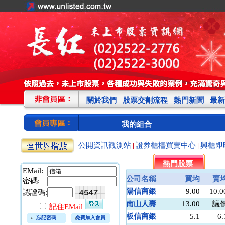
關於我們
股票交割流程
熱門新聞
最新
我的組合
公開資訊觀測站
證券櫃檯買賣中心
興櫃即
|
|
熱門股票
EMail:
公司名稱
買均
賣
密碼:
陽信商銀
9.00
10.0
認證碼:
南山人壽
13.00
議
記住EMail
板信商銀
5.1
6.
忘記密碼
免費加入會員