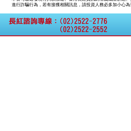
馬上發
議價
8.
進行詐騙行為，若有接獲相關訊息，請投資人務必多加小心為要，如
權資產
仁新醫藥:代重要子公司
龍相電子
議價
15.
BeliteBio,Inc公告受邀參
東盈光電
議價
16.
加第27屆眼
彩煇科技
議價
5.
巨生生醫:公告本公司
MPB-1523MRI顯影劑-
神乎科技
議價
11.
肝細胞癌接獲美國FD
匯頂電腦
議價
10.
格斯科技*:公告調整本
南美特科
議價
364.
公司私募專區資訊(董事
台塑網科
70.00
議
會決議日起兩日內應申
報相關資
格斯科技*:公告更正
115/05/12重訊內容(停
止過戶起始日期)
將捷:代子公司忠明營造
工程股份有限公司公告
「新北市淡水區海鷗段
11
阿波羅電力:公告本公司
法人監察人改派代表人
永信藥品工業:本公司委
外廠商活動網站消費者
資訊外流事宜