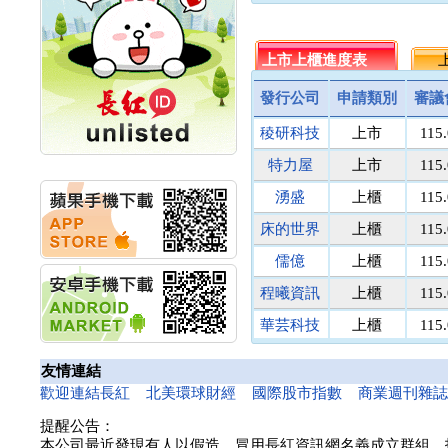
計畫
智安電子
議價
12.
明緯企業:明緯永續科技
諾瓦材料
議價
50.
競賽 以電源驅動善的力
泓辰
上市上櫃進度表
議價
上
議
量
秀育企業:秀育SHO-U儲
新德科技
議價
20.
發行公司
申請類別
審議
能系統 獲國內首張CNS
晶致半導
議價
25.
認證
稜研科技
上市
115
昇陽能源
議價
40.
聯博投信:聯博00404A
穩晟材料
議價
議
從容擁抱台股主流
特力屋
上市
115
華旭先進:代重要子公司
騰錂鐳射
議價
70.
湧盛
上櫃
115
碩通散熱股份有限公司
茂德科技
議價
9.
公告董事會通過發言人
床的世界
上櫃
115
鎧鉅科技
議價
議
及代理發
華旭先進:代重要子公司
衛普國際
議價
15.
儒億
上櫃
115
碩通散熱股份有限公司
捷揚光電
議價
249.
程曦資訊
上櫃
115
公告董事會決議發行員
以柔資訊
議價
11.
工認股權
華芸科技
上櫃
115
華旭先進:代重要子公司
亞太投資
議價
40.
碩通散熱股份有限公司
精華生醫
上櫃
115
國寶人壽
議價
5.
公告董事會追認113年
友情連結
三信商銀
議價
13.
向關係
和亞智慧
上櫃
115
歡迎連結長紅
北美環球財經
國際股市指數
商業週刊雜
華旭先進:代重要子公司
菘凱科技
議價
10.
提醒公告：
碩通散熱股份有限公司
樂揚建設
議價
10.
本公司最近發現有人以假造、冒用長紅資訊網名義成立群組、
公告向關係人取得使用