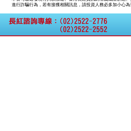
公告向關係人取得使用
台塑網科
70.00
議
進行詐騙行為，若有接獲相關訊息，請投資人務必多加小心為要，如
權資產
以柔資訊
議價
11.
仁新醫藥:代重要子公司
捷揚光電
議價
249.
BeliteBio,Inc公告受邀參
衛普國際
議價
15.
加第27屆眼
巨生生醫:公告本公司
晶致半導
議價
25.
MPB-1523MRI顯影劑-
新德科技
議價
20.
肝細胞癌接獲美國FD
金兆益科
議價
112.
格斯科技*:公告調整本
公司私募專區資訊(董事
神乎科技
議價
11.
會決議日起兩日內應申
諾瓦材料
議價
50.
報相關資
格斯科技*:公告更正
115/05/12重訊內容(停
止過戶起始日期)
將捷:代子公司忠明營造
工程股份有限公司公告
「新北市淡水區海鷗段
11
阿波羅電力:公告本公司
法人監察人改派代表人
永信藥品工業:本公司委
外廠商活動網站消費者
資訊外流事宜