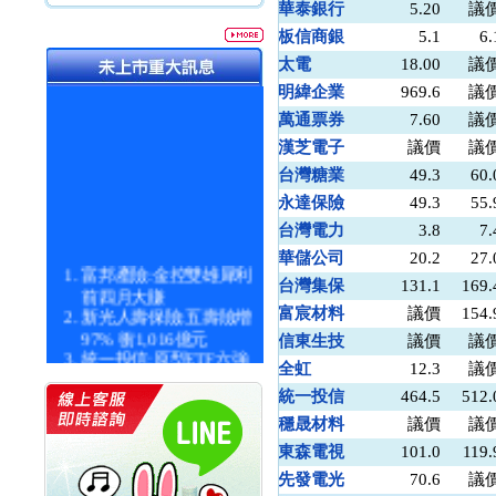
華泰銀行
5.20
議
板信商銀
5.1
6.
太電
18.00
議
明緯企業
969.6
議
萬通票券
7.60
議
漢芝電子
議價
議
台灣糖業
49.3
60.
永達保險
49.3
55.
台灣電力
3.8
7.
華儲公司
20.2
27.
富邦產險:金控雙雄犀利
台灣集保
131.1
169.
前四月大賺
新光人壽保險:五壽險增
富宸材料
議價
154.
97% 衝1,016億元
信東生技
議價
議
統一投信:原型ETF六強
全虹
12.3
議
漲逾九成
統一投信:主動式ETF溢
統一投信
464.5
512.
價 被盯上
穩晟材料
議價
議
新光人壽保險:新壽Q1外
東森電視
101.0
119.
價金將達996億
宇辰系統科技:宇辰業績
先發電光
70.6
議