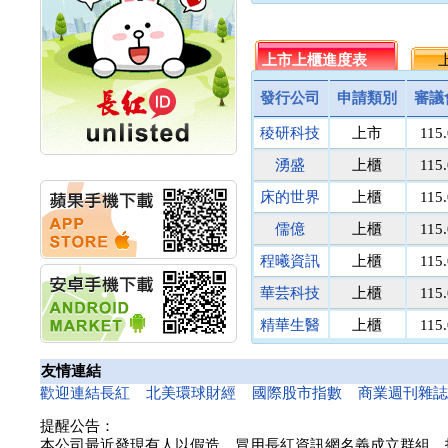
創新高 啟動興櫃轉上櫃
連海船舶
20.2
35.
計畫
名佳利金
1.8
9.
明緯企業:明緯永續科技
台泥循環
上市上櫃進度表
議價
上
議
競賽 以電源驅動善的力
量
三信商銀
議價
13.
發行公司
申請類別
審議
秀育企業:秀育SHO-U儲
菘凱科技
議價
10.
能系統 獲國內首張CNS
稜研科技
上市
115
匯頂電腦
議價
10.
認證
聯博投信:聯博00404A
醫電鼎眾
議價
41.
湧盛
上櫃
115
從容擁抱台股主流
馬上發
議價
8.
華旭先進:代重要子公司
床的世界
上櫃
115
國寶人壽
議價
5.
碩通散熱股份有限公司
儒億
上櫃
115
公告董事會通過發言人
南美特科
議價
364.
及代理發
亞太投資
議價
40.
程曦資訊
上櫃
115
華旭先進:代重要子公司
聯穎光電
議價
129.
碩通散熱股份有限公司
華芸科技
上櫃
115
公告董事會決議發行員
麥寮汽電
議價
52.
精華生醫
上櫃
115
工認股權
鎧鉅科技
議價
議
華旭先進:代重要子公司
和亞智慧
上櫃
115
金棠科技
議價
10.
碩通散熱股份有限公司
友情連結
公告董事會追認113年
騰錂鐳射
議價
70.
漢測
上櫃
115
歡迎連結長紅
北美環球財經
國際股市指數
商業週刊雜
向關係
龍相電子
議價
15.
華旭先進:代重要子公司
提醒公告：
昇陽能源
議價
40.
碩通散熱股份有限公司
本公司最近發現有人以假造、冒用長紅資訊網名義成立群組、