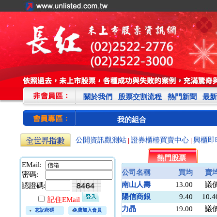
關於我們
股票交割流程
熱門新聞
最新
我的組合
公開資訊觀測站
證券櫃檯買賣中心
興櫃即
|
|
熱門股票
EMail:
公司名稱
買均
賣
密碼:
南山人壽
13.00
議
認證碼:
陽信商銀
9.40
10.4
記住EMail
力晶
19.00
議
忘記密碼
免費加入會員