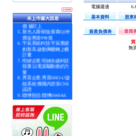
97% 衝1,016億元
電腦週邊
6.
統一投信:原型ETF六強
漲逾九成
基本資料
股東
統一投信:主動式ETF溢
價 被盯上
新光人壽保險:新壽Q1外
資產負債表
價金將達996億
宇辰系統科技:宇辰業績
買
創新高 啟動興櫃轉上櫃
無
計畫
明緯企業:明緯永續科技
競賽 以電源驅動善的力
量
秀育企業:秀育SHO-U儲
能系統 獲國內首張CNS
認證
聯博投信:聯博00404A
從容擁抱台股主流
華旭先進:代重要子公司
碩通散熱股份有限公司
公告董事會通過發言人
及代理發
華旭先進:代重要子公司
碩通散熱股份有限公司