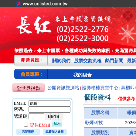
關於我們
股票交割流程
熱門新聞
最新
我的組合
公開資訊觀測站
證券櫃檯買賣中心
興櫃即
|
|
-僅供參考
EMail:
密碼:
股票名稱
報價
認證碼:
富邦產險:金控雙雄犀利
彩煇科技
2026/
記住EMail
前四月大賺
新光人壽保險:五壽險增
忘記密碼
免費加入會員
股票類別
資