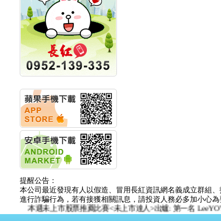
公告董事會決議發行員
工認股權
華旭先進:代重要子公司
碩通散熱股份有限公司
公告董事會追認113年
向關係
華旭先進:代重要子公司
碩通散熱股份有限公司
公告向關係人取得使用
權資產
仁新醫藥:代重要子公司
BeliteBio,Inc公告受邀參
加第27屆眼
巨生生醫:公告本公司
MPB-1523MRI顯影劑-
肝細胞癌接獲美國FD
格斯科技*:公告調整本
公司私募專區資訊(董事
會決議日起兩日內應申
提醒公告：
報相關資
本公司最近發現有人以假造、冒用長紅資訊網名義成立群組、
格斯科技*:公告更正
進行詐騙行為，若有接獲相關訊息，請投資人務必多加小心為要，如
115/05/12重訊內容(停
本週未上市股票推薦比賽<未上市達人>出爐: 第一名 LeeYOY
止過戶起始日期)