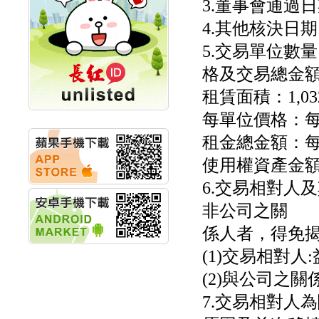
3.董事會通過日期
秀育企業:秀育SHO-U儲
4.其他核決日期
能系統 獲國內首張CNS
認證
5.交易單位數
聯博投信:聯博00404A
從容擁抱台股主流
格及交易總金額
華旭先進:代重要子公司
租賃面積：1,03
碩通散熱股份有限公司
公告董事會通過發言人
每單位價格：每
及代理發
華旭先進:代重要子公司
租金總金額：每月
碩通散熱股份有限公司
使用權資產金額：新
公告董事會決議發行員
工認股權
6.交易相對人
華旭先進:代重要子公司
碩通散熱股份有限公司
非公司之關
公告董事會追認113年
向關係
係人者，得免揭
華旭先進:代重要子公司
(1)交易相對
碩通散熱股份有限公司
公告向關係人取得使用
(2)與公司之
權資產
仁新醫藥:代重要子公司
7.交易相對人
BeliteBio,Inc公告受邀參