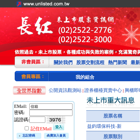
關於我們
股票交割流程
熱門新聞
最新
我的組合
公開資訊觀測站
證券櫃檯買賣中心
興櫃即
|
|
EMail:
密碼:
股票名稱
認證碼:
益鈞環保科技-新
記住EMail
忘記密碼
免費加入會員
股票類別