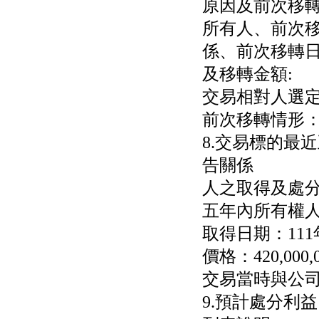
原因及前次移
加第27屆眼
巨生生醫:公告本公司
所有人、前次
MPB-1523MRI顯影劑-
肝細胞癌接獲美國FD
係、前次移轉
格斯科技*:公告調整本
及移轉金額:
公司私募專區資訊(董事
會決議日起兩日內應申
交易相對人選
報相關資
格斯科技*:公告更正
前次移轉情形
115/05/12重訊內容(停
8.交易標的最
止過戶起始日期)
將捷:代子公司忠明營造
告關係
工程股份有限公司公告
「新北市淡水區海鷗段
人之取得及處分
11
阿波羅電力:公告本公司
五年內所有權
法人監察人改派代表人
取得日期：111
永信藥品工業:本公司委
外廠商活動網站消費者
價格：420,000,
資訊外流事宜
交易當時與公
9.預計處分利