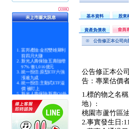
基本資料
股東
資產負債表
公告修正本公司向關係
富邦產險:金控雙雄犀利
前四月大賺
新光人壽保險:五壽險增
97% 衝1,016億元
統一投信:原型ETF六強
公告修正本公司向
漲逾九成
告：專業估價者
統一投信:主動式ETF溢
價 被盯上
新光人壽保險:新壽Q1外
1.標的物之名
價金將達996億
宇辰系統科技:宇辰業績
地）:
創新高 啟動興櫃轉上櫃
桃園市蘆竹區油
計畫
明緯企業:明緯永續科技
2.事實發生日:114/
競賽 以電源驅動善的力
量