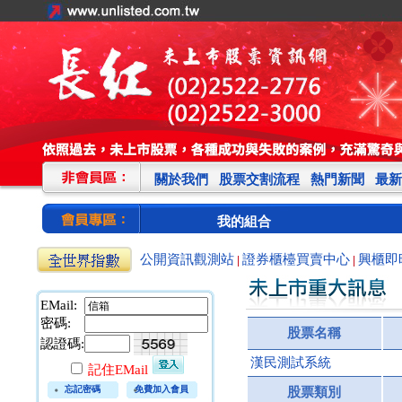
關於我們
股票交割流程
熱門新聞
最新
我的組合
公開資訊觀測站
證券櫃檯買賣中心
興櫃即
|
|
EMail:
密碼:
股票名稱
認證碼:
漢民測試系統
記住EMail
忘記密碼
免費加入會員
股票類別