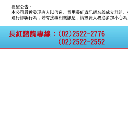
公告向關係人取得使用
權資產
提醒公告：
仁新醫藥:代重要子公司
本公司最近發現有人以假造、冒用長紅資訊網名義成立群組、
BeliteBio,Inc公告受邀參
進行詐騙行為，若有接獲相關訊息，請投資人務必多加小心為要，如
加第27屆眼
巨生生醫:公告本公司
MPB-1523MRI顯影劑-
肝細胞癌接獲美國FD
格斯科技*:公告調整本
公司私募專區資訊(董事
會決議日起兩日內應申
報相關資
格斯科技*:公告更正
115/05/12重訊內容(停
止過戶起始日期)
將捷:代子公司忠明營造
工程股份有限公司公告
「新北市淡水區海鷗段
11
阿波羅電力:公告本公司
法人監察人改派代表人
永信藥品工業:本公司委
外廠商活動網站消費者
資訊外流事宜