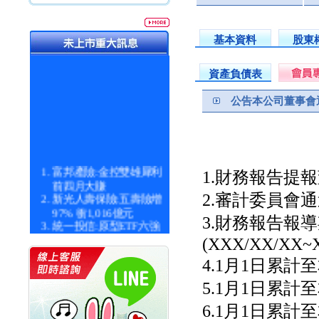
基本資料
股東
資產負債表
公告本公司董事會
富邦產險:金控雙雄犀利
1.財務報告提報
前四月大賺
新光人壽保險:五壽險增
2.審計委員會通過
97% 衝1,016億元
3.財務報告報
統一投信:原型ETF六強
漲逾九成
(XXX/XX/XX~XX
統一投信:主動式ETF溢
4.1月1日累計至
價 被盯上
新光人壽保險:新壽Q1外
5.1月1日累計至
價金將達996億
宇辰系統科技:宇辰業績
6.1月1日累計至
創新高 啟動興櫃轉上櫃