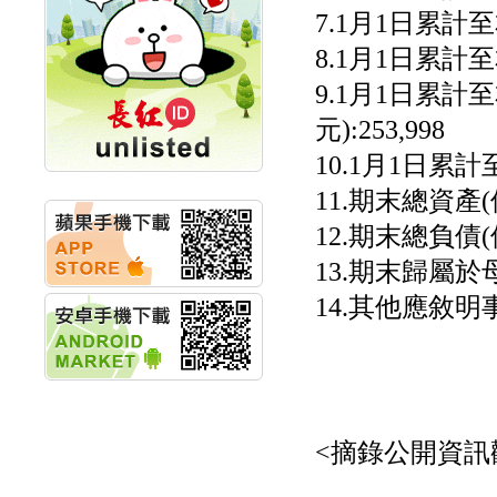
7.1月1日累計至
計畫
明緯企業:明緯永續科技
8.1月1日累計至
競賽 以電源驅動善的力
量
9.1月1日累計
秀育企業:秀育SHO-U儲
能系統 獲國內首張CNS
元):253,998
認證
10.1月1日累計
聯博投信:聯博00404A
從容擁抱台股主流
11.期末總資產(仟元
華旭先進:代重要子公司
碩通散熱股份有限公司
12.期末總負債(仟
公告董事會通過發言人
13.期末歸屬於母
及代理發
華旭先進:代重要子公司
14.其他應敘明
碩通散熱股份有限公司
公告董事會決議發行員
工認股權
華旭先進:代重要子公司
碩通散熱股份有限公司
公告董事會追認113年
向關係
<摘錄公開資訊
華旭先進:代重要子公司
碩通散熱股份有限公司