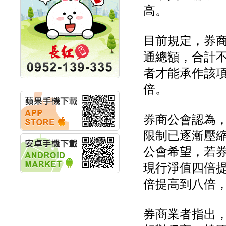
明緯企業:明緯永續科技
高。
競賽 以電源驅動善的力
量
秀育企業:秀育SHO-U儲
目前規定，券
能系統 獲國內首張CNS
認證
通總額，合計不
聯博投信:聯博00404A
者才能承作該
從容擁抱台股主流
華旭先進:代重要子公司
倍。
碩通散熱股份有限公司
公告董事會通過發言人
及代理發
券商公會認為
華旭先進:代重要子公司
碩通散熱股份有限公司
限制已逐漸壓
公告董事會決議發行員
工認股權
公會希望，若
華旭先進:代重要子公司
現行淨值四倍
碩通散熱股份有限公司
公告董事會追認113年
倍提高到八倍
向關係
華旭先進:代重要子公司
碩通散熱股份有限公司
券商業者指出
公告向關係人取得使用
權資產