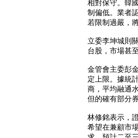
相對保守。韓國
仁新醫藥:代重要子公司
BeliteBio,Inc公告受邀參
制偏低。業者
加第27屆眼
若限制過嚴，
巨生生醫:公告本公司
MPB-1523MRI顯影劑-
肝細胞癌接獲美國FD
立委李坤城則關
格斯科技*:公告調整本
公司私募專區資訊(董事
台股，市場甚
會決議日起兩日內應申
報相關資
格斯科技*:公告更正
金管會主委彭
115/05/12重訊內容(停
止過戶起始日期)
定上限。據統計
將捷:代子公司忠明營造
工程股份有限公司公告
商，平均融通水
「新北市淡水區海鷗段
但的確有部分
11
阿波羅電力:公告本公司
法人監察人改派代表人
永信藥品工業:本公司委
林修銘表示，
外廠商活動網站消費者
希望在兼顧市
資訊外流事宜
求，預計二至