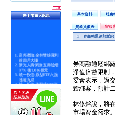
基本資料
股東
資產負債表
券商融通總額鬆綁
富邦產險:金控雙雄犀利
前四月大賺
券商融通鬆綁
新光人壽保險:五壽險增
97% 衝1,016億元
淨值倍數限制，
統一投信:原型ETF六強
漲逾九成
委會表示，證
統一投信:主動式ETF溢
鬆綁案，預計
價 被盯上
新光人壽保險:新壽Q1外
價金將達996億
宇辰系統科技:宇辰業績
林修銘說，將
創新高 啟動興櫃轉上櫃
市場資金需求
計畫