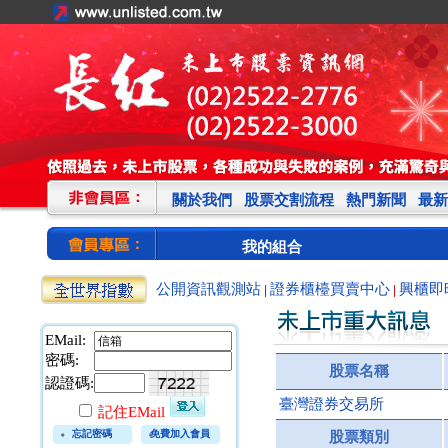
關於我們
股票交割流程
熱門新聞
最新
我的組合
公開資訊觀測站
證券櫃檯買賣中心
興櫃即
|
|
EMail:
密碼:
股票名稱
認證碼:
臺灣證券交易所
記住EMail
忘記密碼
免費加入會員
股票類別