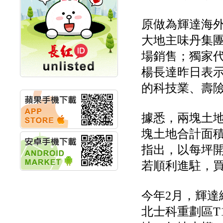
計畫
明緯企業:明緯永續科技
原做為輝達海外
競賽 以電源驅動善的力
量
大地主味丹集
秀育企業:秀育SHO-U儲
場銷售；獨家
能系統 獲國內首張CNS
認證
楊長達昨日表
聯博投信:聯博00404A
從容擁抱台股主流
的科技業、壽
華旭先進:代重要子公司
碩通散熱股份有限公司
公告董事會通過發言人
據悉，兩塊土
及代理發
華旭先進:代重要子公司
塊土地合計面積
碩通散熱股份有限公司
指出，以每坪開
公告董事會決議發行員
工認股權
若順利進駐，
華旭先進:代重要子公司
碩通散熱股份有限公司
公告董事會追認113年
今年2月，輝達
向關係
華旭先進:代重要子公司
北士科重劃區T1
碩通散熱股份有限公司