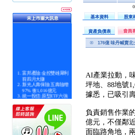
基本資料
股東
資產負債表
176億 味丹喊賣
富邦產險:金控雙雄犀利
AI產業拉動，味
前四月大賺
新光人壽保險:五壽險增
坪地、88地號1
97% 衝1,016億元
據悉，已吸引
統一投信:原型ETF六強
漲逾九成
統一投信:主動式ETF溢
負責銷售作業的
價 被盯上
新光人壽保險:新壽Q1外
億元，不僅鄰
價金將達996億
宇辰系統科技:宇辰業績
面臨路角地，
創新高 啟動興櫃轉上櫃