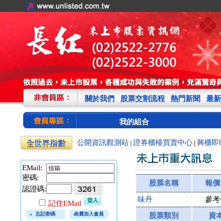
關於我們
股票交割流程
熱門新聞
最新
我的組合
公開資訊觀測站
證券櫃檯買賣中心
興櫃即
|
|
EMail:
密碼:
股票名稱
報價
認證碼:
味丹
參考
記住EMail
忘記密碼
免費加入會員
股票類別
資