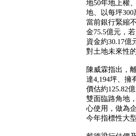
地50年地上權
公告向關係人取得使用
權資產
地、以每坪30
仁新醫藥:代重要子公司
BeliteBio,Inc公告受邀參
當前銀行緊縮
加第27屆眼
巨生生醫:公告本公司
金75.5億元，
MPB-1523MRI顯影劑-
資金約30.1
肝細胞癌接獲美國FD
格斯科技*:公告調整本
對土地未來性
公司私募專區資訊(董事
會決議日起兩日內應申
報相關資
陳威霖指出，離
格斯科技*:公告更正
115/05/12重訊內容(停
達4,194坪
止過戶起始日期)
價估約125.8
將捷:代子公司忠明營造
工程股份有限公司公告
雙面臨路角地，
「新北市淡水區海鷗段
11
心使用，做為
阿波羅電力:公告本公司
法人監察人改派代表人
今年指標性大
永信藥品工業:本公司委
外廠商活動網站消費者
資訊外流事宜