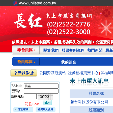
關於我們
股票交割流程
熱門新聞
最新
我的組合
公開資訊觀測站
證券櫃檯買賣中心
興櫃即
|
|
EMail:
密碼:
股票名稱
認證碼:
穎台科技股份有限公司
記住EMail
忘記密碼
免費加入會員
股票類別