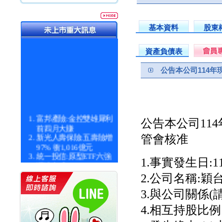
基本資料
股東
資產負債表
公告本公司114
富邦產險:金控雙雄犀利
公告本公司11
前四月大賺
新光人壽保險:五壽險增
管會核准
97% 衝1,016億元
統一投信:原型ETF六強
1.事實發生日:115
漲逾九成
統一投信:主動式ETF溢
2.公司名稱:
價 被盯上
新光人壽保險:新壽Q1外
3.與公司關係
價金將達996億
宇辰系統科技:宇辰業績
4.相互持股比例
創新高 啟動興櫃轉上櫃