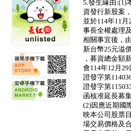
5.發生緣由:(
計畫
明緯企業:明緯永續科技
資發行新股案
競賽 以電源驅動善的力
量
並於114年1
秀育企業:秀育SHO-U儲
事長全權處理
能系統 獲國內首張CNS
認證
相關事宜後，由其
聯博投信:聯博00404A
從容擁抱台股主流
新台幣25元溢
華旭先進:代重要子公司
，募資總金額新台
碩通散熱股份有限公司
公告董事會通過發言人
會114年12月2
及代理發
華旭先進:代重要子公司
證發字第1140
碩通散熱股份有限公司
證發字第115033
公告董事會決議發行員
工認股權
函核准延長募
華旭先進:代重要子公司
碩通散熱股份有限公司
(2)因應近期
公告董事會追認113年
映本公司股票
向關係
華旭先進:代重要子公司
場交易價格及
碩通散熱股份有限公司
公告向關係人取得使用