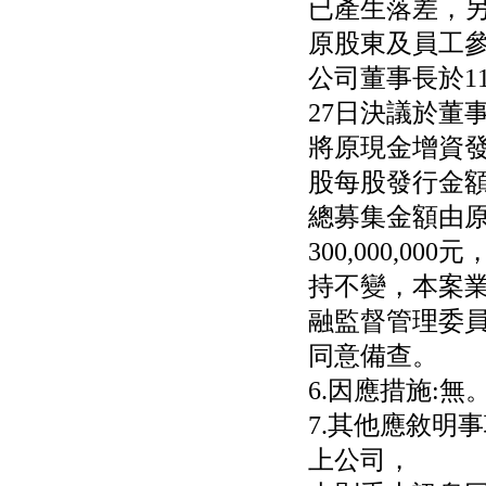
已產生落差，
權資產
原股東及員工
仁新醫藥:代重要子公司
BeliteBio,Inc公告受邀參
公司董事長於11
加第27屆眼
巨生生醫:公告本公司
27日決議於董
MPB-1523MRI顯影劑-
肝細胞癌接獲美國FD
將原現金增資
格斯科技*:公告調整本
股每股發行金額
公司私募專區資訊(董事
會決議日起兩日內應申
總募集金額由
報相關資
格斯科技*:公告更正
300,000,0
115/05/12重訊內容(停
持不變，本案
止過戶起始日期)
將捷:代子公司忠明營造
融監督管理委員會
工程股份有限公司公告
「新北市淡水區海鷗段
同意備查。
11
6.因應措施:無
阿波羅電力:公告本公司
法人監察人改派代表人
7.其他應敘明
永信藥品工業:本公司委
外廠商活動網站消費者
上公司，
資訊外流事宜