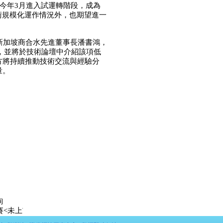
於今年3月進入試運轉階段，成為
術規模化運作情況外，也期望進一
特別邀請新加坡商合水先進董事長潘書鴻，
），並將於技術論壇中介紹該項低
方將持續推動技術交流與經驗分
力量。
詢
上市達人>出爐: 第一名 LeeYOYO 未上市股票:昱鐳應材 漲幅:
91.