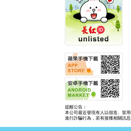
計畫
明緯企業:明緯永續科技
競賽 以電源驅動善的力
量
秀育企業:秀育SHO-U儲
能系統 獲國內首張CNS
認證
聯博投信:聯博00404A
從容擁抱台股主流
華旭先進:代重要子公司
碩通散熱股份有限公司
公告董事會通過發言人
及代理發
華旭先進:代重要子公司
碩通散熱股份有限公司
公告董事會決議發行員
工認股權
華旭先進:代重要子公司
碩通散熱股份有限公司
提醒公告：
公告董事會追認113年
本公司最近發現有人以假造、冒用
向關係
進行詐騙行為，若有接獲相關訊息，
華旭先進:代重要子公司
碩通散熱股份有限公司
公告向關係人取得使用