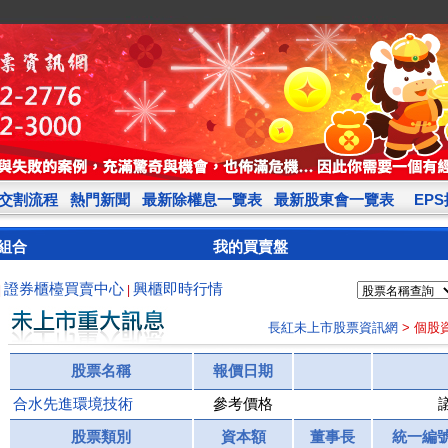
交割流程
熱門新聞
最新除權息一覽表
最新股東會一覽表
EP
組合
我的買賣盤
證券櫃檯買賣中心
興櫃即時行情
|
|
長紅未上市股票資訊網
> 個股
股票名稱
報價日期
合水先進環境技術
參考價格
股票類別
資本額
董事長
統一編