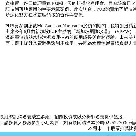
資建置一座日處理量達100噸╱天的規模化處理廠。目前該廠已
該技術落地應用的重要示範案例。此次訪台，PUB除實地了解技
步深化雙方在水處理領域的合作與交流。
PUB資深副總裁Mr. Ganeson Narayanan於訪問期間，也
出席今年6月由新加坡PUB主辦的「新加坡國際水週」（SIWW
溫高壓連續熱水解污泥處理技術的應用成果與實務經驗。未來雙
享，攜手提升水資源循環利用效率，共同為永續發展目標貢獻
長紅資訊網名義成立群組、招攬投資或以分析師名義提供飆股，
請投資人務必多加小心為要，如有疑問請洽本公司0225223000諮
本週未上市股票推薦比賽<未