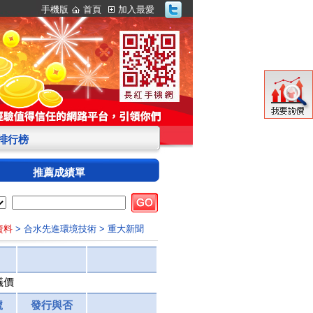
手機版
首頁
加入最愛
S排行榜
推薦成績單
資料
> 合水先進環境技術
> 重大新聞
議價
號
發行與否