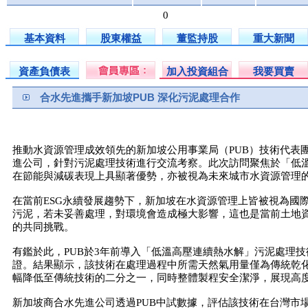
0
基本資料
股東權益
董監持股
重大新聞
資產負債表
加入投資組合
我要買賣
合水先進攜手新加坡PUB 深化污泥處理合作
推動水資源管理成效領先的新加坡公用事業局（PUB）技術代表
進公司，針對污泥處理技術進行交流考察。此次訪問聚焦於「低
在節能與減碳表現上具顯著優勢，亦被視為未來城市水資源管理
在當前ESG永續發展趨勢下，新加坡在水資源管理上皆被視為國
污泥，若未妥善處理，對環境會造成極大影響，這也是當前土地
的共同挑戰。
有鑑於此，PUB於3年前導入「低溫高壓連續熱水解」污泥處理
證。結果顯示，該技術在處理過程中所需天然氣用量僅為傳統乾
幅降低至傳統技術的二分之一，同時整體製程安全潔淨，展現高
新加坡商合水先進公司透過PUB中試數據，評估該技術在台灣市