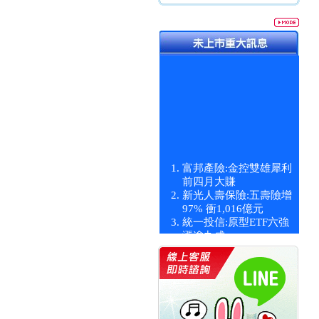
富邦產險:金控雙雄犀利
前四月大賺
新光人壽保險:五壽險增
97% 衝1,016億元
統一投信:原型ETF六強
漲逾九成
統一投信:主動式ETF溢
價 被盯上
新光人壽保險:新壽Q1外
價金將達996億
宇辰系統科技:宇辰業績
創新高 啟動興櫃轉上櫃