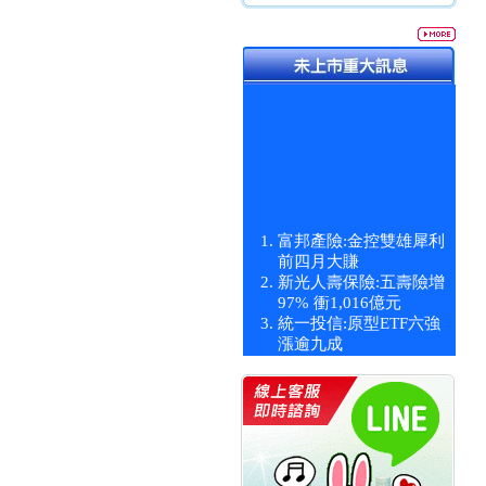
富邦產險:金控雙雄犀利
前四月大賺
新光人壽保險:五壽險增
97% 衝1,016億元
統一投信:原型ETF六強
漲逾九成
統一投信:主動式ETF溢
價 被盯上
新光人壽保險:新壽Q1外
價金將達996億
宇辰系統科技:宇辰業績
創新高 啟動興櫃轉上櫃
計畫