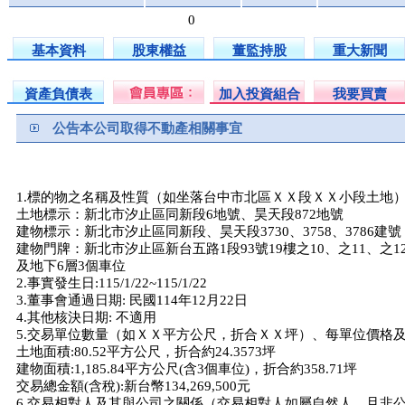
0
基本資料
股東權益
董監持股
重大新聞
資產負債表
加入投資組合
我要買賣
公告本公司取得不動產相關事宜
1.標的物之名稱及性質（如坐落台中市北區ＸＸ段ＸＸ小段土地）
土地標示：新北市汐止區同新段6地號、昊天段872地號
建物標示：新北市汐止區同新段、昊天段3730、3758、3786建號
建物門牌：新北市汐止區新台五路1段93號19樓之10、之11、之1
及地下6層3個車位
2.事實發生日:115/1/22~115/1/22
3.董事會通過日期: 民國114年12月22日
4.其他核決日期: 不適用
5.交易單位數量（如ＸＸ平方公尺，折合ＸＸ坪）、每單位價格及
土地面積:80.52平方公尺，折合約24.3573坪
建物面積:1,185.84平方公尺(含3個車位)，折合約358.71坪
交易總金額(含稅):新台幣134,269,500元
6.交易相對人及其與公司之關係（交易相對人如屬自然人，且非