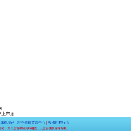
詢
人>出爐: 第一名 LeeYOYO 未上市股票:昱鐳應材 漲幅:
91.02%
資訊觀測站
|
證券櫃檯買賣中心
|
興櫃即時行情
參考，如與主管機關資料相佐，以主管機關資料為準。