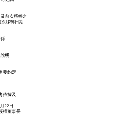
因及前次移轉之
前次移轉日期
關係
表說明
重要約定
考依據及
月22日
議授權董事長