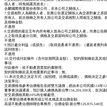
係人者，得免揭露其姓名）:
合麟國際商業股份有限公司，非本公司之關係人。
7.交易相對人為關係人者，並應公告選定關係人為交易對象之原
所有人、前次移轉之所有人與公司及交易相對人間相互之關係、
及移轉金額:
不適用
8.交易標的最近五年內所有權人曾為公司之關係人者，尚應公告
人之取得及處分日期、價格及交易當時與公司之關係:
不適用
9.預計處分利益（或損失）（取得資產者不適用）（遞延者應列
認列情形）:
不適用
10.交付或付款條件（含付款期間及金額）、契約限制條款及其他
事項:
付款條件：依不動產買賣契約書辦理。
契約限制條款及其他重要約定事項：無。
11.本次交易之決定方式（如招標、比價或議價）、價格決定之參
決策單位:
交易價格係參考估價報告並經雙方議價，經由本公司民國114年12
董事會決議通過，預計購入總價為新台幣134,269,500元，並決
於交易價格異動10%內全權處理。
12.專業估價者事務所或公司名稱及其估價金額:
高源不動產估價師聯合事務所，估價金額:新台幣126,835,540元