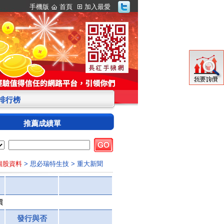
手機版
首頁
加入最愛
S排行榜
推薦成績單
 個股資料
> 思必瑞特生技
> 重大新聞
價
發行與否