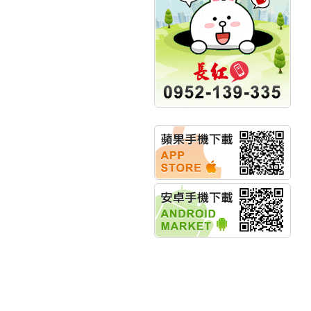
明緯企業:明緯永續科技
競賽 以電源驅動善的力
量
秀育企業:秀育SHO-U儲
能系統 獲國內首張CNS
認證
聯博投信:聯博00404A
從容擁抱台股主流
華旭先進:代重要子公司
碩通散熱股份有限公司
公告董事會通過發言人
及代理發
華旭先進:代重要子公司
碩通散熱股份有限公司
公告董事會決議發行員
工認股權
華旭先進:代重要子公司
碩通散熱股份有限公司
公告董事會追認113年
向關係
華旭先進:代重要子公司
碩通散熱股份有限公司
公告向關係人取得使用
權資產