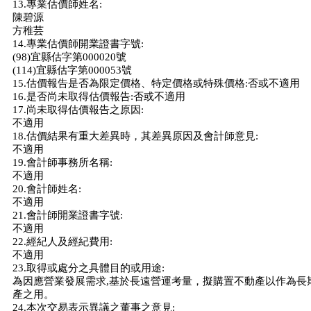
13.專業估價師姓名:
陳碧源
方稚芸
14.專業估價師開業證書字號:
(98)宜縣估字第000020號
(114)宜縣估字第000053號
15.估價報告是否為限定價格、特定價格或特殊價格:否或不適用
16.是否尚未取得估價報告:否或不適用
17.尚未取得估價報告之原因:
不適用
18.估價結果有重大差異時，其差異原因及會計師意見:
不適用
19.會計師事務所名稱:
不適用
20.會計師姓名:
不適用
21.會計師開業證書字號:
不適用
22.經紀人及經紀費用:
不適用
23.取得或處分之具體目的或用途:
為因應營業發展需求,基於長遠營運考量，擬購置不動產以作為長
產之用。
24.本次交易表示異議之董事之意見: