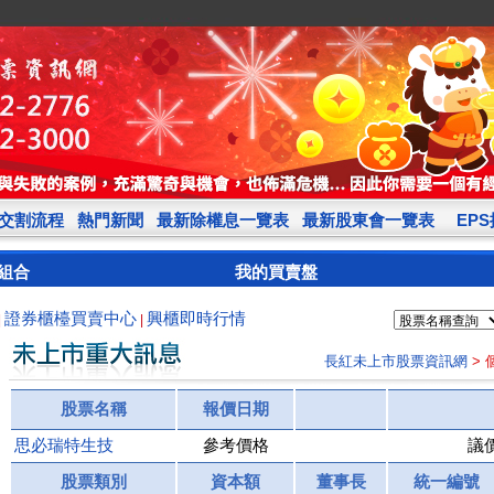
交割流程
熱門新聞
最新除權息一覽表
最新股東會一覽表
EP
組合
我的買賣盤
證券櫃檯買賣中心
興櫃即時行情
|
|
長紅未上市股票資訊網
>
股票名稱
報價日期
思必瑞特生技
參考價格
議
股票類別
資本額
董事長
統一編號