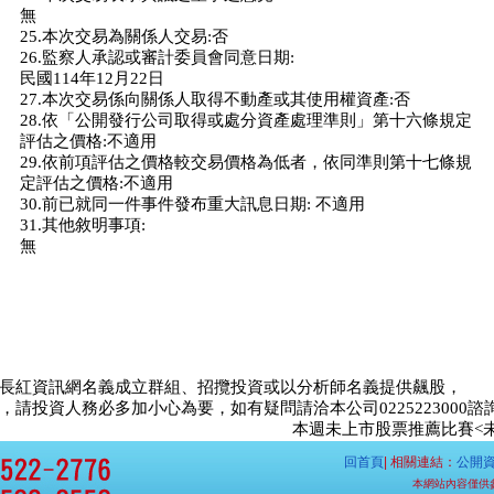
無
25.本次交易為關係人交易:否
26.監察人承認或審計委員會同意日期:
民國114年12月22日
27.本次交易係向關係人取得不動產或其使用權資產:否
28.依「公開發行公司取得或處分資產處理準則」第十六條規定
評估之價格:不適用
29.依前項評估之價格較交易價格為低者，依同準則第十七條規
定評估之價格:不適用
30.前已就同一件事件發布重大訊息日期: 不適用
31.其他敘明事項:
無
長紅資訊網名義成立群組、招攬投資或以分析師名義提供飆股，
請投資人務必多加小心為要，如有疑問請洽本公司0225223000諮
本週未上市股票推薦比賽<未上市達
回首頁
| 相關連結：
公開
本網站內容僅供