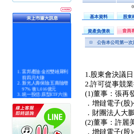
基本資料
股東
資產負債表
公告本公司第一次
富邦產險:金控雙雄犀利
1.股東會決議日:11
前四月大賺
新光人壽保險:五壽險增
2.許可從事競
97% 衝1,016億元
統一投信:原型ETF六強
(1)董事：張再
漲逾九成
．增鐽電子(股
統一投信:主動式ETF溢
價 被盯上
．財團法人大
新光人壽保險:新壽Q1外
價金將達996億
(2)董事：許麗
宇辰系統科技:宇辰業績
．增鐽電子(股
創新高 啟動興櫃轉上櫃