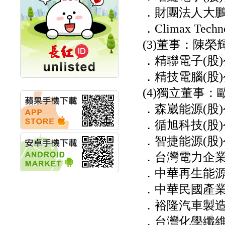
計畫
．財團法人大
明緯企業:明緯永續科技
競賽 以電源驅動善的力
．Climax Techno
量
(3)董事：陳榮
秀育企業:秀育SHO-U儲
能系統 獲國內首張CNS
．精聯電子(股
認證
聯博投信:聯博00404A
．精技電腦(股
從容擁抱台股主流
(4)獨立董事：
華旭先進:代重要子公司
碩通散熱股份有限公司
．森崴能源(股
公告董事會通過發言人
及代理發
．循旭科技(股
華旭先進:代重要子公司
．智捷能源(股
碩通散熱股份有限公司
公告董事會決議發行員
．台灣電力企
工認股權
華旭先進:代重要子公司
．中華再生能
碩通散熱股份有限公司
．中華民國產
公告董事會追認113年
向關係
．裕隆汽車製造
華旭先進:代重要子公司
碩通散熱股份有限公司
．台灣化學纖維
公告向關係人取得使用