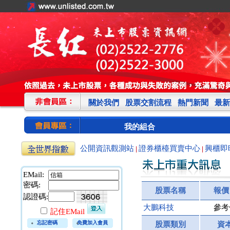
關於我們
股票交割流程
熱門新聞
最新
我的組合
公開資訊觀測站
證券櫃檯買賣中心
興櫃即
|
|
EMail:
密碼:
股票名稱
報價
認證碼:
大鵬科技
參考
記住EMail
忘記密碼
免費加入會員
股票類別
資