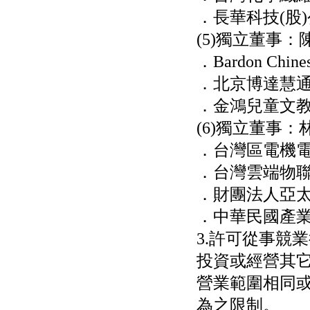
權資產
．長華科技(股
仁新醫藥:代重要子公司
(5)獨立董事：
BeliteBio,Inc公告受邀參
加第27屆眼
．Bardon Chine
巨生生醫:公告本公司
MPB-1523MRI顯影劑-
．北京博達慧通咨
肝細胞癌接獲美國FD
．金鴻兒童文
格斯科技*:公告調整本
公司私募專區資訊(董事
(6)獨立董事：
會決議日起兩日內應申
報相關資
．台灣區電機
格斯科技*:公告更正
．台灣雲端物
115/05/12重訊內容(停
止過戶起始日期)
．財團法人亞
將捷:代子公司忠明營造
工程股份有限公司公告
．中華民國產
「新北市淡水區海鷗段
3.許可從事競
11
阿波羅電力:公告本公司
投資或經營其
法人監察人改派代表人
永信藥品工業:本公司委
營業範圍相同
外廠商活動網站消費者
資訊外流事宜
為之限制。