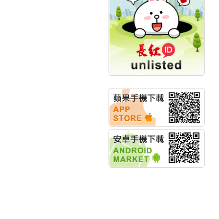
計畫
明緯企業:明緯永續科技
競賽 以電源驅動善的力
量
秀育企業:秀育SHO-U儲
能系統 獲國內首張CNS
認證
聯博投信:聯博00404A
從容擁抱台股主流
華旭先進:代重要子公司
碩通散熱股份有限公司
公告董事會通過發言人
及代理發
華旭先進:代重要子公司
碩通散熱股份有限公司
公告董事會決議發行員
工認股權
華旭先進:代重要子公司
碩通散熱股份有限公司
公告董事會追認113年
向關係
華旭先進:代重要子公司
碩通散熱股份有限公司