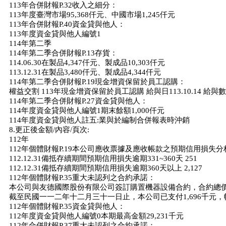
113年合併財報P.32收入之細分：
113年度臺灣市場95,368仟元、中國市場1,245仟元
113年合併財報P.40資金貸與他人：
113年度資金貸與他人編號1
114年第二季
114年第二季合併財報P.13存貨：
114.06.30在製品4,347仟元、製成品10,303仟元
113.12.31在製品3,480仟元、製成品4,344仟元
114年第二季合併財報P.19現金增資保留於員工認購：
權益交割 113年現金增資保留於員工認購 給與日113.10.14 給與數
114年第二季合併財報P.27資金貸與他人：
114年度資金貸與他人編號1期末餘額1,000仟元
114年度資金貸與他人註五:業與於編制合併報表時沖銷
8.更正後金額/內容/頁次:
112年
112年個體財報P.19本公司應收票據及應收帳款之預期信用損失
112.12.31備抵存續期間預期信用損失逾期331~360天 251
112.12.31備抵存續期間預期信用損失逾期360天以上 2,127
112年個體財報P.35重大未認列之合約承諾：
本公司與友德國際股份有限公司簽訂購置機器設備合約，合約總價約
截至民國一一二年十二月三十一日止，本公司已支付1,696千元
112年個體財報P.35資金貸與他人：
112年度資金貸與他人編號0本期最高金額29,231千元
112年合併財報P.37重大未認列之合約承諾：