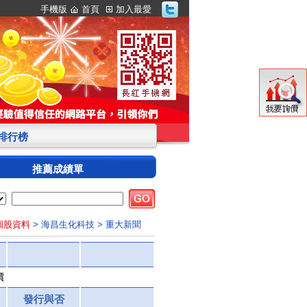
手機版
首頁
加入最愛
S排行榜
推薦成績單
 個股資料
> 海昌生化科技
> 重大新聞
價
發行與否