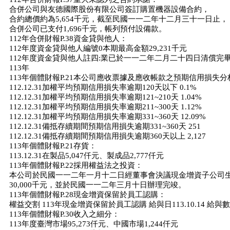
合併公司與友德國際股份有限公司簽訂購置機器設備合約，
合約總價約為5,654千元，截至民國一一二年十二月三十一日止，
合併公司已支付1,696千元，帳列預付設備款。
112年合併財報P.38資金貸與他人：
112年度資金貸與他人編號0本期最高金額29,231千元
112年度資金貸與他人註四:業已於一一二年二月二十四日清償完
113年
113年個體財報P.21本公司應收票據及應收帳款之預期信用損失
112.12.31加權平均預期信用損失率逾期120天以下 0.1%
112.12.31加權平均預期信用損失率逾期121~210天 1.04%
112.12.31加權平均預期信用損失率逾期211~300天 1.12%
112.12.31加權平均預期信用損失率逾期331~360天 12.09%
112.12.31備抵存續期間預期信用損失逾期331~360天 251
112.12.31備抵存續期間預期信用損失逾期360天以上 2,127
113年個體財報P.21存貨：
113.12.31在製品5,047仟元、製成品2,777仟元
113年個體財報P.22採用權益法之投資：
本公司於民國一一二年一月十二日經董事會決議現金增資子公司
30,000千元，並於民國一一二年三月十日辦理完竣。
113年個體財報P.28現金增資保留於員工認購：
權益交割 113年現金增資保留於員工認購 給與日113.10.14 給與數
113年個體財報P.30收入之細分：
113年度臺灣市場95,273仟元、中國市場1,244仟元