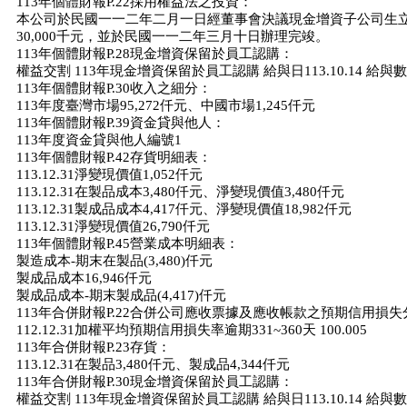
113年個體財報P.22採用權益法之投資：
本公司於民國一一二年二月一日經董事會決議現金增資子公司生
30,000千元，並於民國一一二年三月十日辦理完竣。
113年個體財報P.28現金增資保留於員工認購：
權益交割 113年現金增資保留於員工認購 給與日113.10.14 給與數
113年個體財報P.30收入之細分：
113年度臺灣市場95,272仟元、中國市場1,245仟元
113年個體財報P.39資金貸與他人：
113年度資金貸與他人編號1
113年個體財報P.42存貨明細表：
113.12.31淨變現價值1,052仟元
113.12.31在製品成本3,480仟元、淨變現價值3,480仟元
113.12.31製成品成本4,417仟元、淨變現價值18,982仟元
113.12.31淨變現價值26,790仟元
113年個體財報P.45營業成本明細表：
製造成本-期末在製品(3,480)仟元
製成品成本16,946仟元
製成品成本-期末製成品(4,417)仟元
113年合併財報P.22合併公司應收票據及應收帳款之預期信用損
112.12.31加權平均預期信用損失率逾期331~360天 100.005
113年合併財報P.23存貨：
113.12.31在製品3,480仟元、製成品4,344仟元
113年合併財報P.30現金增資保留於員工認購：
權益交割 113年現金增資保留於員工認購 給與日113.10.14 給與數