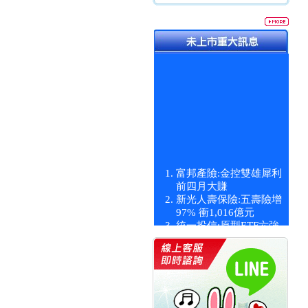
富邦產險:金控雙雄犀利
前四月大賺
新光人壽保險:五壽險增
97% 衝1,016億元
統一投信:原型ETF六強
漲逾九成
統一投信:主動式ETF溢
價 被盯上
新光人壽保險:新壽Q1外
價金將達996億
宇辰系統科技:宇辰業績
創新高 啟動興櫃轉上櫃