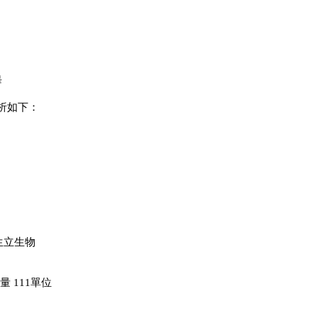
畢
分析如下：
生立生物
量 111單位