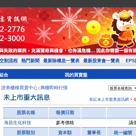
交割流程
熱門新聞
最新除權息一覽表
最新股東會一覽表
EP
組合
我的買賣盤
證券櫃檯買賣中心
興櫃即時行情
|
|
長紅未上市股票資訊網
>
股票名稱
報價日期
海昌生化科技
參考價格
議
股票類別
資本額
董事長
統一編號