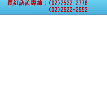
公告向關係人取得使用
權資產
仁新醫藥:代重要子公司
BeliteBio,Inc公告受邀參
加第27屆眼
巨生生醫:公告本公司
MPB-1523MRI顯影劑-
肝細胞癌接獲美國FD
格斯科技*:公告調整本
公司私募專區資訊(董事
會決議日起兩日內應申
報相關資
格斯科技*:公告更正
115/05/12重訊內容(停
止過戶起始日期)
將捷:代子公司忠明營造
工程股份有限公司公告
「新北市淡水區海鷗段
11
阿波羅電力:公告本公司
法人監察人改派代表人
永信藥品工業:本公司委
外廠商活動網站消費者
資訊外流事宜