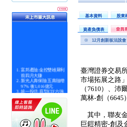
基本資料
股東
資產負債表
12月創新板法說會
富邦產險:金控雙雄犀利
臺灣證券交易所
前四月大賺
市場拓展之路」
新光人壽保險:五壽險增
97% 衝1,016億元
（7610）、沛
統一投信:原型ETF六強
漲逾九成
萬林-創（66
統一投信:主動式ETF溢
價 被盯上
新光人壽保險:新壽Q1外
其中，聯友金屬
價金將達996億
宇辰系統科技:宇辰業績
巨鎧精密-創及