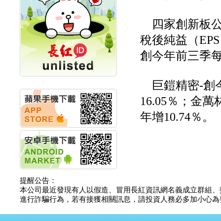
創新高 啟動興櫃轉上櫃
計畫
明緯企業:明緯永續科技
四家創新板公
競賽 以電源驅動善的力
稅後純益（EPS
量
秀育企業:秀育SHO-U儲
創今年前三季每股
能系統 獲國內首張CNS
認證
聯博投信:聯博00404A
巨鎧精密-創今
從容擁抱台股主流
華旭先進:代重要子公司
16.05％；金
碩通散熱股份有限公司
公告董事會通過發言人
年增10.74％。
及代理發
華旭先進:代重要子公司
碩通散熱股份有限公司
公告董事會決議發行員
工認股權
華旭先進:代重要子公司
碩通散熱股份有限公司
提醒公告：
公告董事會追認113年
本公司最近發現有人以假造、冒用長紅資訊網名義成立群組、
向關係
進行詐騙行為，若有接獲相關訊息，請投資人務必多加小心為要，如
華旭先進:代重要子公司
碩通散熱股份有限公司