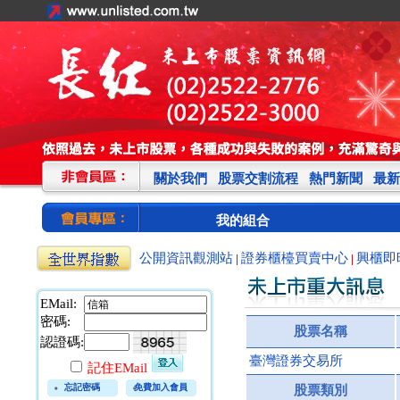
關於我們
股票交割流程
熱門新聞
最新
我的組合
公開資訊觀測站
證券櫃檯買賣中心
興櫃即
|
|
EMail:
密碼:
股票名稱
認證碼:
臺灣證券交易所
記住EMail
忘記密碼
免費加入會員
股票類別