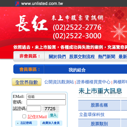
關於我們
股票交割流程
熱門新聞
最新
我的組合
公開資訊觀測站
證券櫃檯買賣中心
興櫃即
|
|
EMail:
密碼:
股票名稱
認證碼:
立盈環保科技
記住EMail
忘記密碼
免費加入會員
股票類別