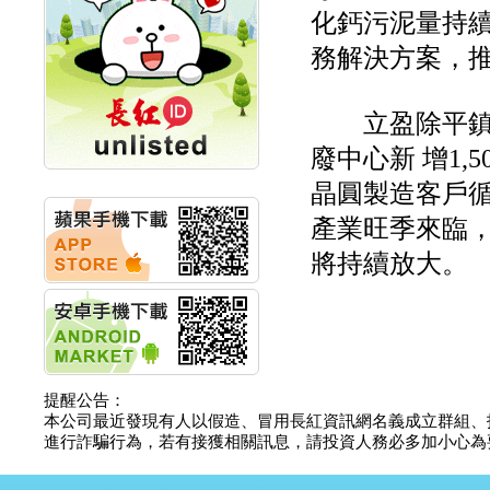
化鈣污泥量持續
計畫
明緯企業:明緯永續科技
務解決方案，推
競賽 以電源驅動善的力
量
秀育企業:秀育SHO-U儲
立盈除平鎮廠1
能系統 獲國內首張CNS
認證
廢中心新 增1
聯博投信:聯博00404A
從容擁抱台股主流
晶圓製造客戶循
華旭先進:代重要子公司
產業旺季來臨，
碩通散熱股份有限公司
公告董事會通過發言人
將持續放大。
及代理發
華旭先進:代重要子公司
碩通散熱股份有限公司
公告董事會決議發行員
工認股權
華旭先進:代重要子公司
碩通散熱股份有限公司
提醒公告：
公告董事會追認113年
本公司最近發現有人以假造、冒用長紅資訊網名義成立群組、
向關係
進行詐騙行為，若有接獲相關訊息，請投資人務必多加小心為要，如
華旭先進:代重要子公司
碩通散熱股份有限公司