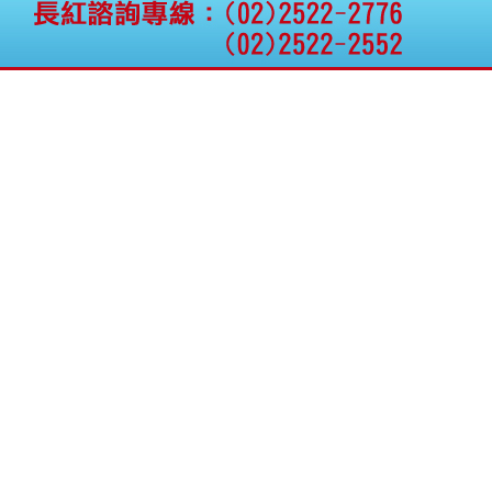
公告向關係人取得使用
權資產
仁新醫藥:代重要子公司
BeliteBio,Inc公告受邀參
加第27屆眼
巨生生醫:公告本公司
MPB-1523MRI顯影劑-
肝細胞癌接獲美國FD
格斯科技*:公告調整本
公司私募專區資訊(董事
會決議日起兩日內應申
報相關資
格斯科技*:公告更正
115/05/12重訊內容(停
止過戶起始日期)
將捷:代子公司忠明營造
工程股份有限公司公告
「新北市淡水區海鷗段
11
阿波羅電力:公告本公司
法人監察人改派代表人
永信藥品工業:本公司委
外廠商活動網站消費者
資訊外流事宜