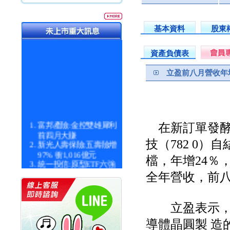
基本資料
股東
資產負債表
立盈前八月營收年
富邦產險:金控雙雄犀利
在新訂單發酵
前四月大賺
技（782 0）
新光人壽保險:五壽險增
97% 衝1,016億元
檔，年增24％，
統一投信:原型ETF六強
漲逾九成
全年營收，前八月
統一投信:主動式ETF溢
價 被盯上
新光人壽保險:新壽Q1外
立盈表示，今
價金將達996億
宇辰系統科技:宇辰業績
導體晶圓製 造
創新高 啟動興櫃轉上櫃