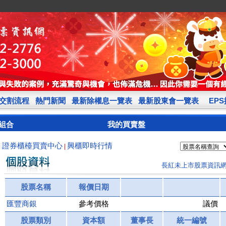
交割流程
熱門新聞
最新除權息一覽表
最新股東會一覽表
EP
組合
我的買賣盤
證券櫃檯買賣中心
興櫃即時行情
|
|
長紅未上市股票資訊
股票名稱
報價日期
匯豐商銀
參考價格
議價
股票類別
資本額
董事長
統一編號