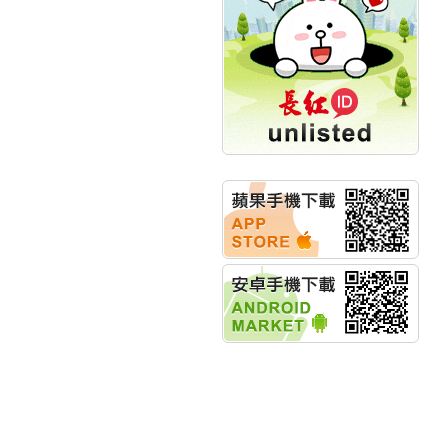
計畫
明緯企業:明緯永續科技
競賽 以電源驅動善的力
量
秀育企業:秀育SHO-U儲
能系統 獲國內首張CNS
認證
聯博投信:聯博00404A
從容擁抱台股主流
華旭先進:代重要子公司
碩通散熱股份有限公司
公告董事會通過發言人
及代理發
華旭先進:代重要子公司
碩通散熱股份有限公司
公告董事會決議發行員
工認股權
華旭先進:代重要子公司
碩通散熱股份有限公司
公告董事會追認113年
向關係
華旭先進:代重要子公司
碩通散熱股份有限公司