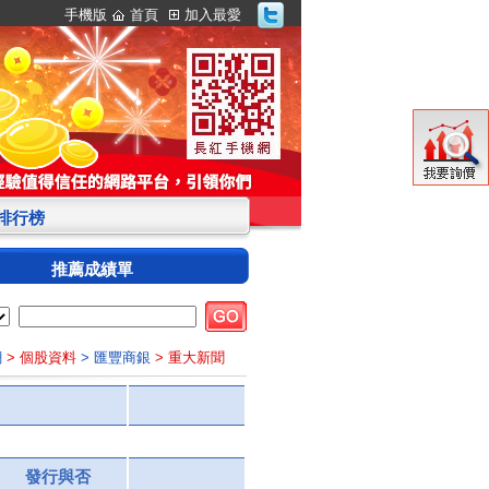
手機版
首頁
加入最愛
S排行榜
推薦成績單
網
> 個股資料
> 匯豐商銀
> 重大新聞
發行與否