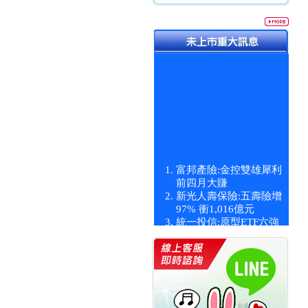
富邦產險:金控雙雄犀利
前四月大賺
新光人壽保險:五壽險增
97% 衝1,016億元
統一投信:原型ETF六強
漲逾九成
統一投信:主動式ETF溢
價 被盯上
新光人壽保險:新壽Q1外
價金將達996億
宇辰系統科技:宇辰業績
創新高 啟動興櫃轉上櫃