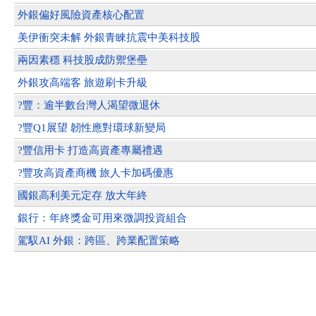
外銀偏好風險資產核心配置
美伊衝突未解 外銀青睞抗震中美科技股
兩因素穩 科技股成防禦堡壘
外銀攻高端客 旅遊刷卡升級
?豐：逾半數台灣人渴望微退休
?豐Q1展望 韌性應對環球新變局
?豐信用卡 打造高資產專屬禮遇
?豐攻高資產商機 旅人卡加碼優惠
國銀高利美元定存 放大年終
銀行：年終獎金可用來微調投資組合
駕馭AI 外銀：跨區、跨業配置策略