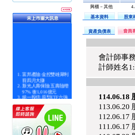
興櫃－其他
4
基本資料
股東
資產負債表
會計師事務
計師姓名1
富邦產險:金控雙雄犀利
前四月大賺
新光人壽保險:五壽險增
97% 衝1,016億元
114.06.1
統一投信:原型ETF六強
漲逾九成
113.06.2
統一投信:主動式ETF溢
價 被盯上
112.06.1
新光人壽保險:新壽Q1外
價金將達996億
111.06.1
宇辰系統科技:宇辰業績