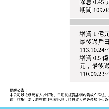
除息 0.4
公告向關係人取得使用
權資產
期間 109.08
仁新醫藥:代重要子公司
BeliteBio,Inc公告受邀參
加第27屆眼
巨生生醫:公告本公司
MPB-1523MRI顯影劑-
增資 1 億元
肝細胞癌接獲美國FD
格斯科技*:公告調整本
最後過戶日 
公司私募專區資訊(董事
113.10.24
會決議日起兩日內應申
報相關資
增資 0.5 
格斯科技*:公告更正
115/05/12重訊內容(停
元，最後過戶
止過戶起始日期)
將捷:代子公司忠明營造
110.09.23
工程股份有限公司公告
「新北市淡水區海鷗段
11
阿波羅電力:公告本公司
提醒公告：
法人監察人改派代表人
本公司最近發現有人以假造、冒用長紅資訊網名義成立群組、
永信藥品工業:本公司委
進行詐騙行為，若有接獲相關訊息，請投資人務必多加小心為要，如
外廠商活動網站消費者
資訊外流事宜