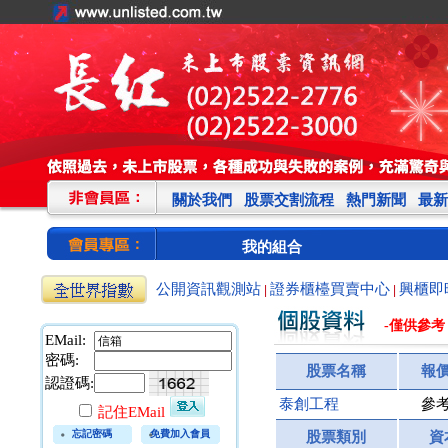
關於我們
股票交割流程
熱門新聞
最新
我的組合
公開資訊觀測站
證券櫃檯買賣中心
興櫃即
|
|
-僅供參考
EMail:
密碼:
股票名稱
報
認證碼:
泰創工程
參
記住EMail
忘記密碼
免費加入會員
股票類別
資