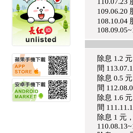
110.07.2
創新高 啟動興櫃轉上櫃
計畫
109.06.2
明緯企業:明緯永續科技
競賽 以電源驅動善的力
108.10
量
108.09.05~
秀育企業:秀育SHO-U儲
能系統 獲國內首張CNS
認證
聯博投信:聯博00404A
從容擁抱台股主流
除息 1.2
華旭先進:代重要子公司
碩通散熱股份有限公司
間 113.07.1
公告董事會通過發言人
及代理發
除息 0.5
華旭先進:代重要子公司
碩通散熱股份有限公司
間 112.08.0
公告董事會決議發行員
除息 1.6
工認股權
華旭先進:代重要子公司
間 111.11.1
碩通散熱股份有限公司
公告董事會追認113年
除息 1 
向關係
110.08.13~
華旭先進:代重要子公司
碩通散熱股份有限公司