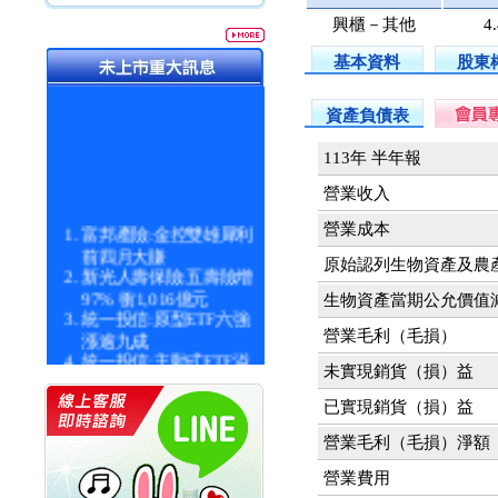
興櫃－其他
4
基本資料
股東
資產負債表
113年 半年報
營業收入
富邦產險:金控雙雄犀利
營業成本
前四月大賺
原始認列生物資產及農
新光人壽保險:五壽險增
97% 衝1,016億元
生物資產當期公允價值
統一投信:原型ETF六強
漲逾九成
營業毛利（毛損）
統一投信:主動式ETF溢
未實現銷貨（損）益
價 被盯上
新光人壽保險:新壽Q1外
已實現銷貨（損）益
價金將達996億
宇辰系統科技:宇辰業績
營業毛利（毛損）淨額
創新高 啟動興櫃轉上櫃
營業費用
計畫