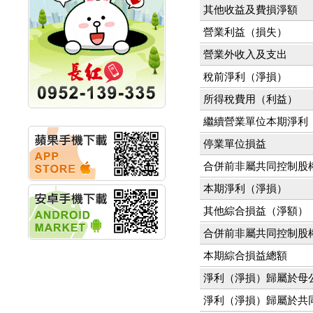
明緯企業:明緯永續科技
其他收益及費損淨額
競賽 以電源驅動善的力
量
營業利益（損失）
秀育企業:秀育SHO-U儲
營業外收入及支出
能系統 獲國內首張CNS
認證
稅前淨利（淨損）
聯博投信:聯博00404A
從容擁抱台股主流
所得稅費用（利益）
華旭先進:代重要子公司
繼續營業單位本期淨利
碩通散熱股份有限公司
公告董事會通過發言人
停業單位損益
及代理發
華旭先進:代重要子公司
合併前非屬共同控制股
碩通散熱股份有限公司
公告董事會決議發行員
本期淨利（淨損）
工認股權
其他綜合損益（淨額）
華旭先進:代重要子公司
碩通散熱股份有限公司
合併前非屬共同控制股
公告董事會追認113年
向關係
本期綜合損益總額
華旭先進:代重要子公司
淨利（淨損）歸屬於母
碩通散熱股份有限公司
公告向關係人取得使用
淨利（淨損）歸屬於共
權資產