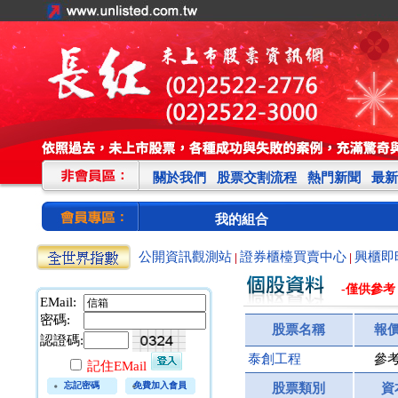
關於我們
股票交割流程
熱門新聞
最新
我的組合
公開資訊觀測站
證券櫃檯買賣中心
興櫃即
|
|
-僅供參考
EMail:
密碼:
股票名稱
報
認證碼:
泰創工程
參
記住EMail
忘記密碼
免費加入會員
股票類別
資