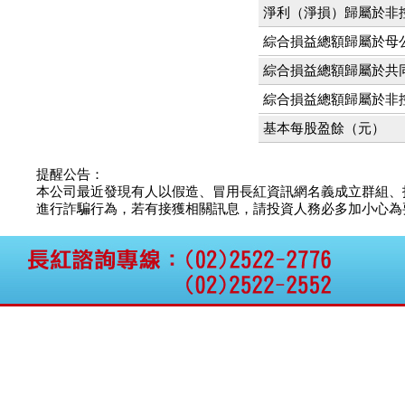
仁新醫藥:代重要子公司
淨利（淨損）歸屬於非
BeliteBio,Inc公告受邀參
綜合損益總額歸屬於母
加第27屆眼
巨生生醫:公告本公司
綜合損益總額歸屬於共
MPB-1523MRI顯影劑-
肝細胞癌接獲美國FD
綜合損益總額歸屬於非
格斯科技*:公告調整本
基本每股盈餘（元）
公司私募專區資訊(董事
會決議日起兩日內應申
報相關資
提醒公告：
格斯科技*:公告更正
本公司最近發現有人以假造、冒用長紅資訊網名義成立群組、
115/05/12重訊內容(停
進行詐騙行為，若有接獲相關訊息，請投資人務必多加小心為要，如
止過戶起始日期)
將捷:代子公司忠明營造
工程股份有限公司公告
「新北市淡水區海鷗段
11
阿波羅電力:公告本公司
法人監察人改派代表人
永信藥品工業:本公司委
外廠商活動網站消費者
資訊外流事宜