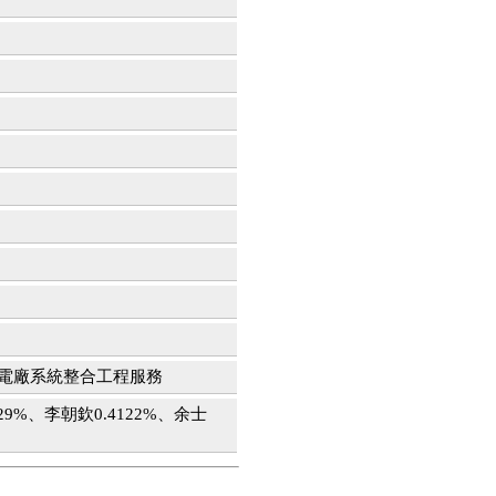
能電廠系統整合工程服務
329%、李朝欽0.4122%、余士