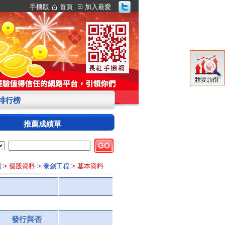
手機版
首頁
加入最愛
S排行榜
推薦成績單
網
> 個股資料
> 泰創工程
> 基本資料
發行與否