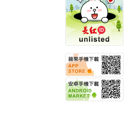
創新高 啟動興櫃轉上櫃
計畫
明緯企業:明緯永續科技
競賽 以電源驅動善的力
量
秀育企業:秀育SHO-U儲
能系統 獲國內首張CNS
認證
聯博投信:聯博00404A
從容擁抱台股主流
華旭先進:代重要子公司
碩通散熱股份有限公司
公告董事會通過發言人
及代理發
華旭先進:代重要子公司
碩通散熱股份有限公司
公告董事會決議發行員
工認股權
華旭先進:代重要子公司
碩通散熱股份有限公司
公告董事會追認113年
向關係
華旭先進:代重要子公司
碩通散熱股份有限公司