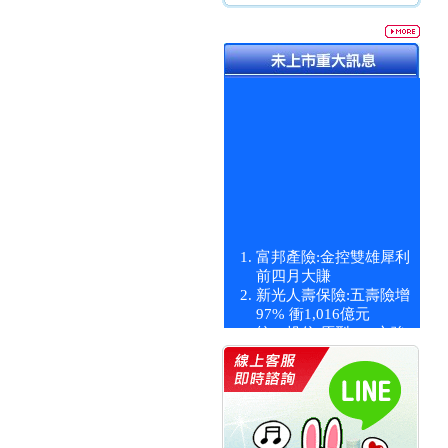
富邦產險:金控雙雄犀利
前四月大賺
新光人壽保險:五壽險增
97% 衝1,016億元
統一投信:原型ETF六強
漲逾九成
統一投信:主動式ETF溢
價 被盯上
新光人壽保險:新壽Q1外
價金將達996億
宇辰系統科技:宇辰業績