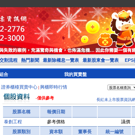
交割流程
熱門新聞
最新除權息一覽表
最新股東會一覽表
EP
組合
我的買賣盤
證券櫃檯買賣中心
興櫃即時行情
|
|
-僅供參考
長紅未上市股票資訊
股票名稱
報價日期
泰創工程
參考價格
議價
股票類別
資本額
董事長
統一編號