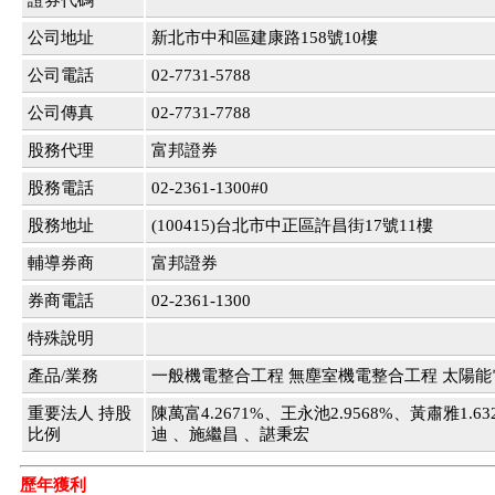
證券代碼
公司地址
新北市中和區建康路158號10樓
公司電話
02-7731-5788
公司傳真
02-7731-7788
股務代理
富邦證券
股務電話
02-2361-1300#0
股務地址
(100415)台北市中正區許昌街17號11樓
輔導券商
富邦證券
券商電話
02-2361-1300
特殊說明
產品/業務
一般機電整合工程 無塵室機電整合工程 太陽
重要法人 持股
陳萬富4.2671%、王永池2.9568%、黃肅雅1.6
比例
迪 、施繼昌 、諶秉宏
歷年獲利