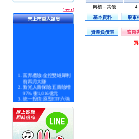
興櫃－其他
4
基本資料
股東
資產負債表
買
富邦產險:金控雙雄犀利
前四月大賺
新光人壽保險:五壽險增
97% 衝1,016億元
統一投信:原型ETF六強
漲逾九成
統一投信:主動式ETF溢
價 被盯上
新光人壽保險:新壽Q1外
價金將達996億
宇辰系統科技:宇辰業績
創新高 啟動興櫃轉上櫃