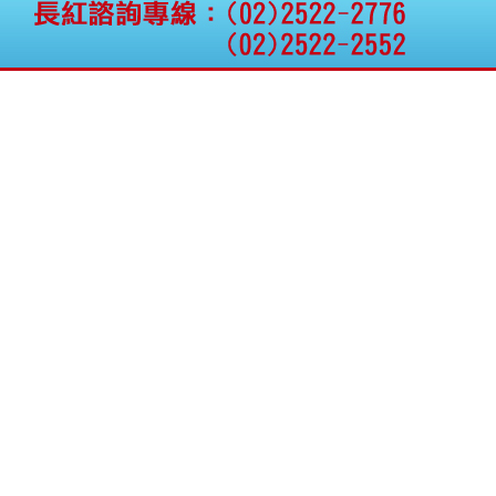
公告向關係人取得使用
權資產
仁新醫藥:代重要子公司
BeliteBio,Inc公告受邀參
加第27屆眼
巨生生醫:公告本公司
MPB-1523MRI顯影劑-
肝細胞癌接獲美國FD
格斯科技*:公告調整本
公司私募專區資訊(董事
會決議日起兩日內應申
報相關資
格斯科技*:公告更正
115/05/12重訊內容(停
止過戶起始日期)
將捷:代子公司忠明營造
工程股份有限公司公告
「新北市淡水區海鷗段
11
阿波羅電力:公告本公司
法人監察人改派代表人
永信藥品工業:本公司委
外廠商活動網站消費者
資訊外流事宜