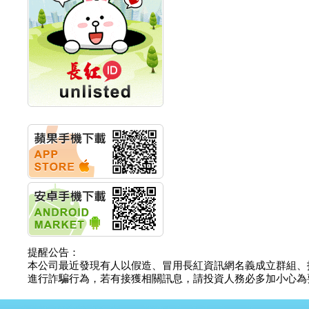
計畫
明緯企業:明緯永續科技
競賽 以電源驅動善的力
量
秀育企業:秀育SHO-U儲
能系統 獲國內首張CNS
認證
聯博投信:聯博00404A
從容擁抱台股主流
華旭先進:代重要子公司
碩通散熱股份有限公司
公告董事會通過發言人
及代理發
華旭先進:代重要子公司
碩通散熱股份有限公司
公告董事會決議發行員
工認股權
華旭先進:代重要子公司
碩通散熱股份有限公司
提醒公告：
公告董事會追認113年
本公司最近發現有人以假造、冒用長紅資訊網名義成立群組、
向關係
進行詐騙行為，若有接獲相關訊息，請投資人務必多加小心為要，如
華旭先進:代重要子公司
碩通散熱股份有限公司