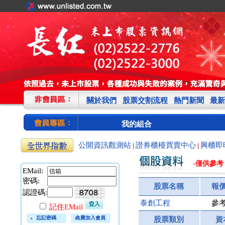
關於我們
股票交割流程
熱門新聞
最新
我的組合
公開資訊觀測站
證券櫃檯買賣中心
興櫃即
|
|
-僅供參考
EMail:
密碼:
股票名稱
報
認證碼:
泰創工程
參
記住EMail
忘記密碼
免費加入會員
股票類別
資