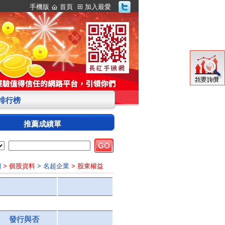
手機版
首頁
加入最愛
S排行榜
推薦成績單
網
> 個股資料
> 名超企業
> 股東權益
發行與否