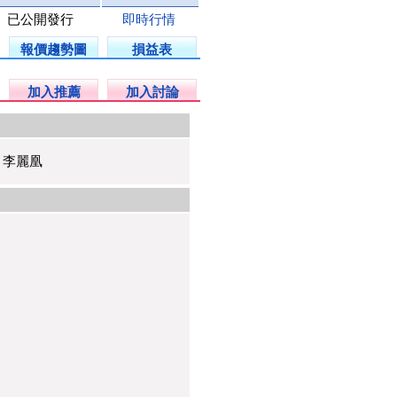
已公開發行
即時行情
報價趨勢圖
損益表
加入推薦
加入討論
、李麗凰
3
7