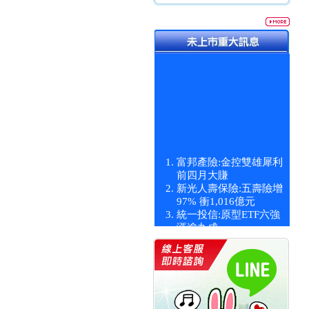
富邦產險:金控雙雄犀利
前四月大賺
新光人壽保險:五壽險增
97% 衝1,016億元
統一投信:原型ETF六強
漲逾九成
統一投信:主動式ETF溢
價 被盯上
新光人壽保險:新壽Q1外
價金將達996億
宇辰系統科技:宇辰業績
創新高 啟動興櫃轉上櫃