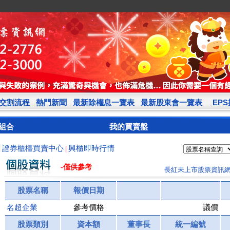
交割流程
熱門新聞
最新除權息一覽表
最新股東會一覽表
EP
組合
我的買賣盤
證券櫃檯買賣中心
興櫃即時行情
|
|
-僅供參考
長紅未上市股票資訊
股票名稱
報價日期
名超企業
參考價格
議價
股票類別
資本額
董事長
統一編號