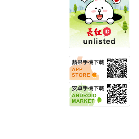
計畫
明緯企業:明緯永續科技
競賽 以電源驅動善的力
量
秀育企業:秀育SHO-U儲
能系統 獲國內首張CNS
認證
聯博投信:聯博00404A
從容擁抱台股主流
華旭先進:代重要子公司
碩通散熱股份有限公司
公告董事會通過發言人
及代理發
華旭先進:代重要子公司
碩通散熱股份有限公司
公告董事會決議發行員
工認股權
華旭先進:代重要子公司
碩通散熱股份有限公司
公告董事會追認113年
向關係
華旭先進:代重要子公司
碩通散熱股份有限公司
公告向關係人取得使用