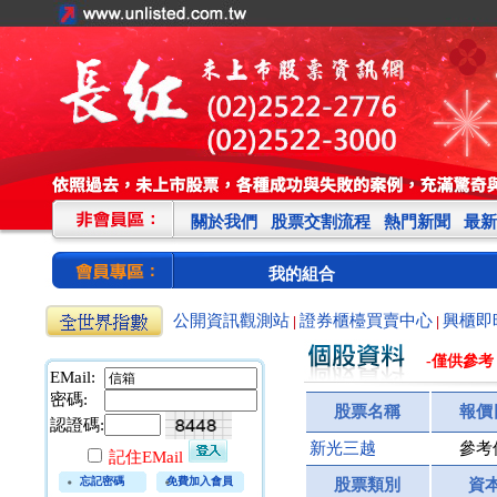
關於我們
股票交割流程
熱門新聞
最新
我的組合
公開資訊觀測站
證券櫃檯買賣中心
興櫃即
|
|
-僅供參考
EMail:
密碼:
股票名稱
報價
認證碼:
新光三越
參考
記住EMail
忘記密碼
免費加入會員
股票類別
資