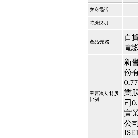
公告向關係人取得使用
權資產
券商電話
仁新醫藥:代重要子公司
BeliteBio,Inc公告受邀參
特殊說明
加第27屆眼
巨生生醫:公告本公司
百
MPB-1523MRI顯影劑-
產品/業務
肝細胞癌接獲美國FD
電
格斯科技*:公告調整本
公司私募專區資訊(董事
新譽
會決議日起兩日內應申
報相關資
份有
格斯科技*:公告更正
115/05/12重訊內容(停
0.
止過戶起始日期)
業股
將捷:代子公司忠明營造
重要法人 持股
工程股份有限公司公告
比例
司0
「新北市淡水區海鷗段
11
實業
阿波羅電力:公告本公司
法人監察人改派代表人
公司
永信藥品工業:本公司委
ISE
外廠商活動網站消費者
資訊外流事宜