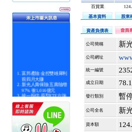
百貨業
124
基本資料
股東
資產負債表
新
公司簡稱
www
公司網址
235
統一編號
富邦產險:金控雙雄犀利
前四月大賺
78.1
成立日期
新光人壽保險:五壽險增
97% 衝1,016億元
統一投信:原型ETF六強
暫停
發行類別
漲逾九成
統一投信:主動式ETF溢
新
公司全名
價 被盯上
新光人壽保險:新壽Q1外
價金將達996億
124
資本額
宇辰系統科技:宇辰業績