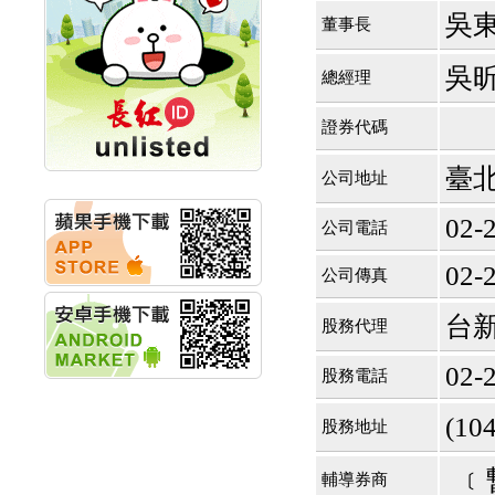
創新高 啟動興櫃轉上櫃
吳
董事長
計畫
明緯企業:明緯永續科技
競賽 以電源驅動善的力
吳
總經理
量
秀育企業:秀育SHO-U儲
證券代碼
能系統 獲國內首張CNS
認證
聯博投信:聯博00404A
臺北
公司地址
從容擁抱台股主流
華旭先進:代重要子公司
02-
公司電話
碩通散熱股份有限公司
公告董事會通過發言人
02-
公司傳真
及代理發
華旭先進:代重要子公司
碩通散熱股份有限公司
台
股務代理
公告董事會決議發行員
工認股權
02-
股務電話
華旭先進:代重要子公司
碩通散熱股份有限公司
(1
公告董事會追認113年
股務地址
向關係
華旭先進:代重要子公司
﹝
輔導券商
碩通散熱股份有限公司