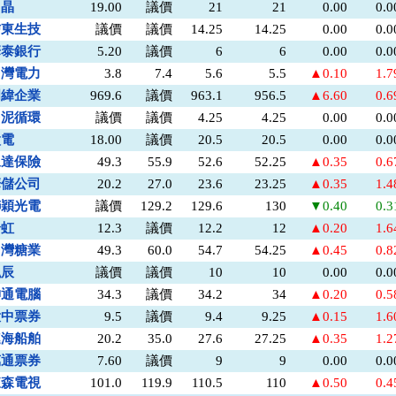
力晶
19.00
議價
21
21
0.00
0.
信東生技
議價
議價
14.25
14.25
0.00
0.
華泰銀行
5.20
議價
6
6
0.00
0.
台灣電力
3.8
7.4
5.6
5.5
▲0.10
1.
明緯企業
969.6
議價
963.1
956.5
▲6.60
0.
台泥循環
議價
議價
4.25
4.25
0.00
0.
太電
18.00
議價
20.5
20.5
0.00
0.
永達保險
49.3
55.9
52.6
52.25
▲0.35
0.
華儲公司
20.2
27.0
23.6
23.25
▲0.35
1.
聯穎光電
議價
129.2
129.6
130
▼0.40
0.
全虹
12.3
議價
12.2
12
▲0.20
1.
台灣糖業
49.3
60.0
54.7
54.25
▲0.45
0.
泓辰
議價
議價
10
10
0.00
0.
神通電腦
34.3
議價
34.2
34
▲0.20
0.
大中票券
9.5
議價
9.4
9.25
▲0.15
1.
連海船舶
20.2
35.0
27.6
27.25
▲0.35
1.
萬通票券
7.60
議價
9
9
0.00
0.
東森電視
101.0
119.9
110.5
110
▲0.50
0.