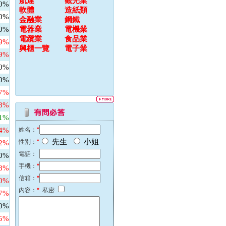
航運
觀光業
00%
軟體
造紙類
00%
金融業
鋼鐵
00%
電器業
電機業
電纜業
食品業
79%
興櫃一覽
電子業
69%
00%
00%
67%
48%
31%
64%
姓名：
*
先生
小姐
性別：
*
82%
電話：
00%
手機：
*
58%
信箱：
*
60%
內容：
*
私密
27%
00%
45%