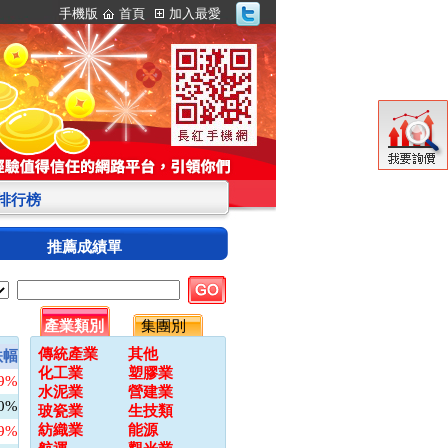
手機版
首頁
加入最愛
S排行榜
推薦成績單
產業類別
集團別
傳統產業
其他
跌幅
化工業
塑膠業
09%
水泥業
營建業
00%
玻瓷業
生技類
紡織業
能源
79%