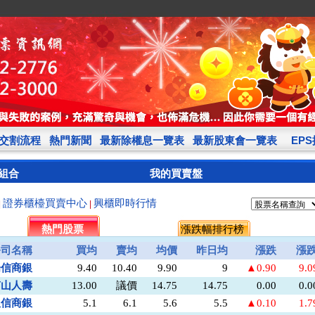
交割流程
熱門新聞
最新除權息一覽表
最新股東會一覽表
EP
組合
我的買賣盤
證券櫃檯買賣中心
興櫃即時行情
|
|
熱門股票
漲跌幅排行榜
公司名稱
買均
賣均
均價
昨日均
漲跌
漲
陽信商銀
9.40
10.40
9.90
9
▲0.90
9.
南山人壽
13.00
議價
14.75
14.75
0.00
0.
板信商銀
5.1
6.1
5.6
5.5
▲0.10
1.