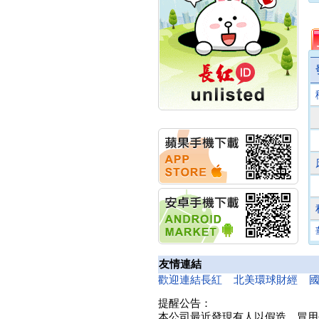
創新高 啟動興櫃轉上櫃
計畫
明緯企業:明緯永續科技
競賽 以電源驅動善的力
量
秀育企業:秀育SHO-U儲
能系統 獲國內首張CNS
認證
聯博投信:聯博00404A
從容擁抱台股主流
華旭先進:代重要子公司
碩通散熱股份有限公司
公告董事會通過發言人
及代理發
華旭先進:代重要子公司
碩通散熱股份有限公司
公告董事會決議發行員
工認股權
華旭先進:代重要子公司
碩通散熱股份有限公司
友情連結
公告董事會追認113年
歡迎連結長紅
北美環球財經
向關係
華旭先進:代重要子公司
提醒公告：
碩通散熱股份有限公司
本公司最近發現有人以假造、冒用