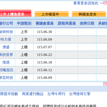
名佳利金
1.8
9.6
5.7
5.5
▲0.20
3.
要看更多請按此 >>
統一投信
464.5
512.0
488.3
486.25
▲2.05
0.
台灣集保
上市上櫃進度表
131.1
上市櫃退件
171.8
151.5
149.5
興櫃進度表
▲2.00
1.
馬上發
議價
8.1
8.1
8
▲0.10
1.
發行公司
申請類別
審議會通過
證期局通過
掛牌日期
承銷
民間全民
議價
議價
10
10
0.00
0.
稜研科技
上市
115.06.30
鎧鉅科技
議價
議價
20
20
0.00
0.
萬里遊
10.0
議價
10.0
10
0.00
0.
特力屋
上市
115.06.09
醫電鼎眾
議價
41.9
42.0
42
0.00
0.
湧盛
上櫃
115.07.07
三信商銀
議價
13.7
13.6
13.5
▲0.10
0.
床的世界
上櫃
115.06.22
菘凱科技
議價
10.0
10.0
10
0.00
0.
東盈光電
議價
16.2
16.1
16
▲0.10
0.
儒億
上櫃
115.06.18
匯頂電腦
議價
10.0
10.0
10
0.00
0.
程曦資訊
上櫃
115.06.12
南美特科
議價
364.5
364.8
365
▼0.20
0.
華芸科技
上櫃
115.06.09
台塑網科
70.00
議價
86
86
0.00
0.
精華生醫
上櫃
115.06.16
捷揚光電
議價
249.5
249.8
250
▼0.20
0.
新德科技
議價
20.1
20.1
20
▲0.10
0.
和亞智慧
上櫃
115.05.21
國際股市指數
商業週刊雜誌
台灣今周刊
台灣搜尋引擎
富宸材料
議價
154.9
155.0
155
0.00
0.
諾瓦材料
議價
50.0
50.0
50
0.00
0.
長紅資訊網名義成立群組、招攬投資或以分析師名義提供飆股，