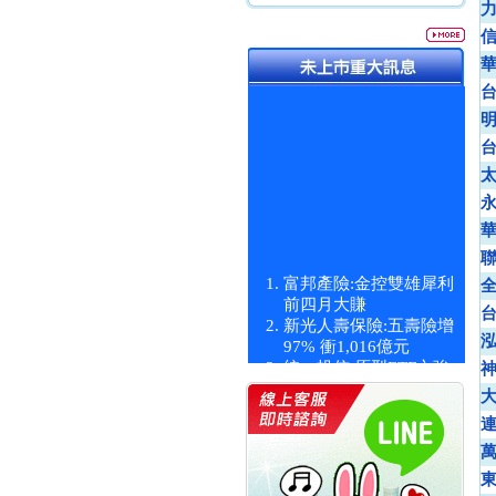
富邦產險:金控雙雄犀利
前四月大賺
新光人壽保險:五壽險增
97% 衝1,016億元
統一投信:原型ETF六強
漲逾九成
統一投信:主動式ETF溢
價 被盯上
新光人壽保險:新壽Q1外
價金將達996億
宇辰系統科技:宇辰業績