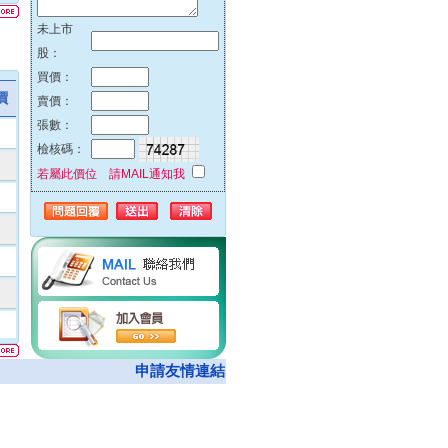
51%
未上市
42%
股：
32%
買價：
23%
價
賣價：
00%
張數：
00%
檢核碼：
00%
若屬此價位 請MAIL通知我
00%
74%
00%
62%
00%
05%
00%
08%
申請友情連結
50%
00%
00%