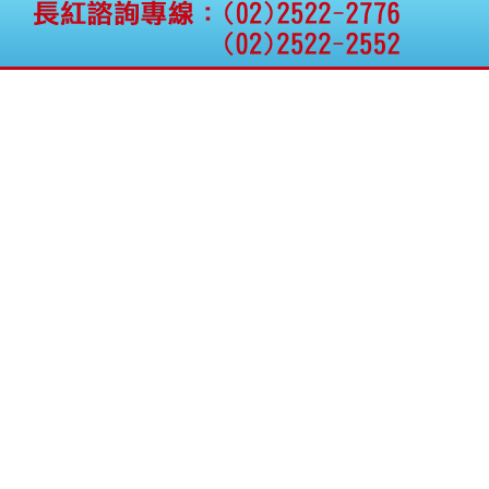
公告向關係人取得使用
權資產
仁新醫藥:代重要子公司
BeliteBio,Inc公告受邀參
加第27屆眼
巨生生醫:公告本公司
MPB-1523MRI顯影劑-
肝細胞癌接獲美國FD
格斯科技*:公告調整本
公司私募專區資訊(董事
會決議日起兩日內應申
報相關資
格斯科技*:公告更正
115/05/12重訊內容(停
止過戶起始日期)
將捷:代子公司忠明營造
工程股份有限公司公告
「新北市淡水區海鷗段
11
阿波羅電力:公告本公司
法人監察人改派代表人
永信藥品工業:本公司委
外廠商活動網站消費者
資訊外流事宜