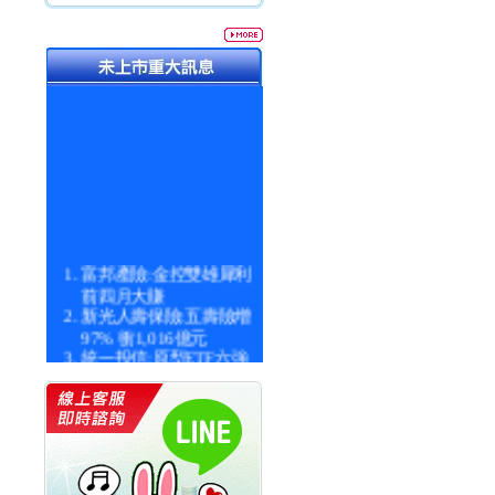
富邦產險:金控雙雄犀利
前四月大賺
新光人壽保險:五壽險增
97% 衝1,016億元
統一投信:原型ETF六強
漲逾九成
統一投信:主動式ETF溢
價 被盯上
新光人壽保險:新壽Q1外
價金將達996億
宇辰系統科技:宇辰業績