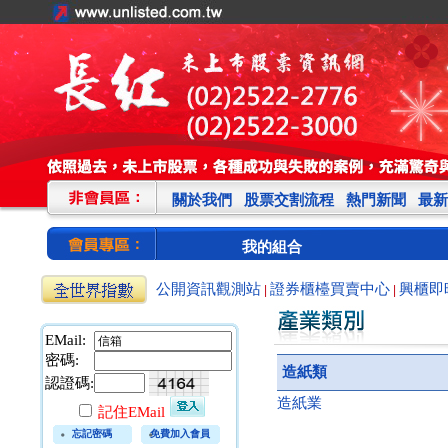
關於我們
股票交割流程
熱門新聞
最新
我的組合
公開資訊觀測站
證券櫃檯買賣中心
興櫃即
|
|
EMail:
密碼:
造紙類
認證碼:
造紙業
記住EMail
忘記密碼
免費加入會員