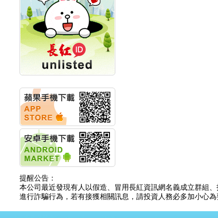
創新高 啟動興櫃轉上櫃
計畫
明緯企業:明緯永續科技
競賽 以電源驅動善的力
量
秀育企業:秀育SHO-U儲
能系統 獲國內首張CNS
認證
聯博投信:聯博00404A
從容擁抱台股主流
華旭先進:代重要子公司
碩通散熱股份有限公司
公告董事會通過發言人
及代理發
華旭先進:代重要子公司
碩通散熱股份有限公司
公告董事會決議發行員
工認股權
華旭先進:代重要子公司
碩通散熱股份有限公司
提醒公告：
公告董事會追認113年
本公司最近發現有人以假造、冒用長紅資訊網名義成立群組、
向關係
進行詐騙行為，若有接獲相關訊息，請投資人務必多加小心為要，如
華旭先進:代重要子公司
碩通散熱股份有限公司