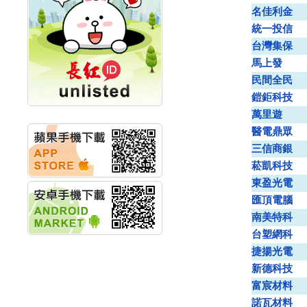
創新高 啟動興櫃轉上櫃
名佳利金
計畫
統一投信
明緯企業:明緯永續科技
競賽 以電源驅動善的力
台灣集保
量
馬上發
秀育企業:秀育SHO-U儲
民間全民
能系統 獲國內首張CNS
認證
鎧鉅科技
聯博投信:聯博00404A
萬里遊
從容擁抱台股主流
醫電鼎眾
華旭先進:代重要子公司
三信商銀
碩通散熱股份有限公司
公告董事會通過發言人
菘凱科技
及代理發
東盈光電
華旭先進:代重要子公司
匯頂電腦
碩通散熱股份有限公司
公告董事會決議發行員
南美特科
工認股權
台塑網科
華旭先進:代重要子公司
捷揚光電
碩通散熱股份有限公司
公告董事會追認113年
新德科技
向關係
富宸材料
華旭先進:代重要子公司
諾瓦材料
碩通散熱股份有限公司