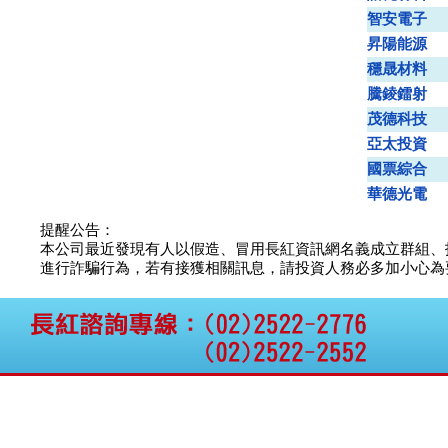
公告向關係人取得使用
智安電子
權資產
昇陽能源
仁新醫藥:代重要子公司
穩晟材料
BeliteBio,Inc公告受邀參
加第27屆眼
騰錂鐳射
巨生生醫:公告本公司
茂德科技
MPB-1523MRI顯影劑-
亞太投資
肝細胞癌接獲美國FD
格斯科技*:公告調整本
國票綜合
公司私募專區資訊(董事
華德光電
會決議日起兩日內應申
報相關資
提醒公告：
格斯科技*:公告更正
本公司最近發現有人以假造、冒用長紅資訊網名義成立群組、
115/05/12重訊內容(停
進行詐騙行為，若有接獲相關訊息，請投資人務必多加小心為要，如
止過戶起始日期)
將捷:代子公司忠明營造
工程股份有限公司公告
「新北市淡水區海鷗段
11
阿波羅電力:公告本公司
法人監察人改派代表人
永信藥品工業:本公司委
外廠商活動網站消費者