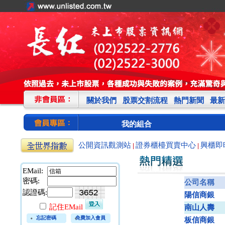
關於我們
股票交割流程
熱門新聞
最新
我的組合
公開資訊觀測站
證券櫃檯買賣中心
興櫃即
|
|
EMail:
密碼:
公司名稱
認證碼:
陽信商銀
記住EMail
南山人壽
忘記密碼
免費加入會員
板信商銀