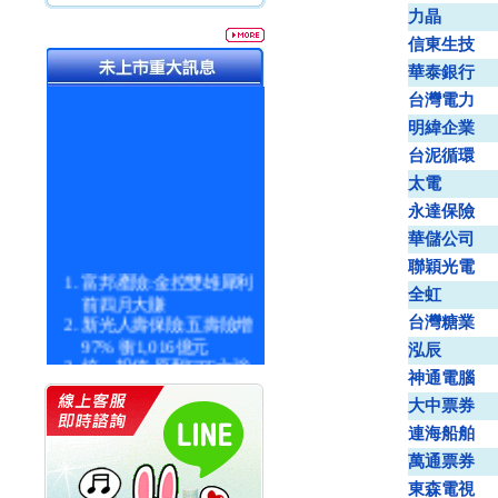
力晶
信東生技
華泰銀行
台灣電力
明緯企業
台泥循環
太電
永達保險
華儲公司
聯穎光電
富邦產險:金控雙雄犀利
全虹
前四月大賺
新光人壽保險:五壽險增
台灣糖業
97% 衝1,016億元
泓辰
統一投信:原型ETF六強
神通電腦
漲逾九成
統一投信:主動式ETF溢
大中票券
價 被盯上
連海船舶
新光人壽保險:新壽Q1外
萬通票券
價金將達996億
宇辰系統科技:宇辰業績
東森電視