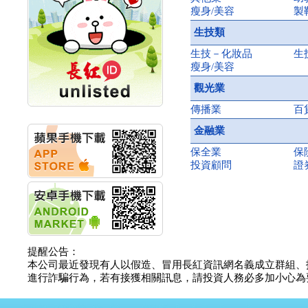
創新高 啟動興櫃轉上櫃
瘦身/美容
製
計畫
明緯企業:明緯永續科技
生技類
競賽 以電源驅動善的力
生技－化妝品
生
量
瘦身/美容
秀育企業:秀育SHO-U儲
能系統 獲國內首張CNS
觀光業
認證
傳播業
百
聯博投信:聯博00404A
從容擁抱台股主流
金融業
華旭先進:代重要子公司
碩通散熱股份有限公司
保全業
保
公告董事會通過發言人
投資顧問
證
及代理發
華旭先進:代重要子公司
碩通散熱股份有限公司
公告董事會決議發行員
工認股權
華旭先進:代重要子公司
提醒公告：
碩通散熱股份有限公司
本公司最近發現有人以假造、冒用長紅資訊網名義成立群組、
公告董事會追認113年
進行詐騙行為，若有接獲相關訊息，請投資人務必多加小心為要，如
向關係
華旭先進:代重要子公司
碩通散熱股份有限公司