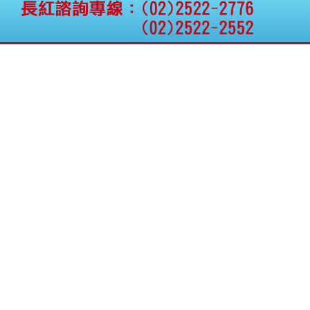
公告向關係人取得使用
權資產
仁新醫藥:代重要子公司
BeliteBio,Inc公告受邀參
加第27屆眼
巨生生醫:公告本公司
MPB-1523MRI顯影劑-
肝細胞癌接獲美國FD
格斯科技*:公告調整本
公司私募專區資訊(董事
會決議日起兩日內應申
報相關資
格斯科技*:公告更正
115/05/12重訊內容(停
止過戶起始日期)
將捷:代子公司忠明營造
工程股份有限公司公告
「新北市淡水區海鷗段
11
阿波羅電力:公告本公司
法人監察人改派代表人
永信藥品工業:本公司委
外廠商活動網站消費者