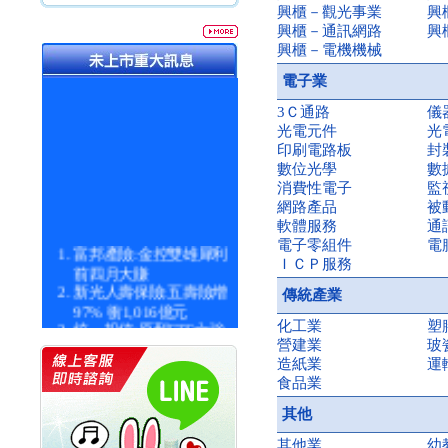
興櫃－觀光事業
興
興櫃－通訊網路
興
興櫃－電機機械
電子業
3Ｃ通路
儀
光電元件
光
印刷電路板
封
數位光學
數
消費性電子
監
網路產品
被
軟體服務
通
電子零組件
電
富邦產險:金控雙雄犀利
ＩＣＰ服務
前四月大賺
新光人壽保險:五壽險增
傳統產業
97% 衝1,016億元
統一投信:原型ETF六強
化工業
塑
漲逾九成
營建業
玻
統一投信:主動式ETF溢
造紙業
運
價 被盯上
食品業
新光人壽保險:新壽Q1外
其他
價金將達996億
宇辰系統科技:宇辰業績
其他業
幼