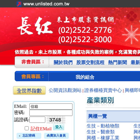
關於我們
股票交割流程
熱門新聞
最新
我的組合
公開資訊觀測站
證券櫃檯買賣中心
興櫃即
|
|
EMail:
密碼:
興櫃一覽
認證碼:
生技－動植物類
生
記住EMail
生技－醫療類
興
忘記密碼
免費加入會員
興櫃－橡膠工業
興