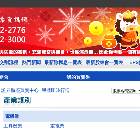
交割流程
熱門新聞
最新除權息一覽表
最新股東會一覽表
EP
組合
我的買賣盤
證券櫃檯買賣中心
興櫃即時行情
|
|
電機業
工具機業
重電業