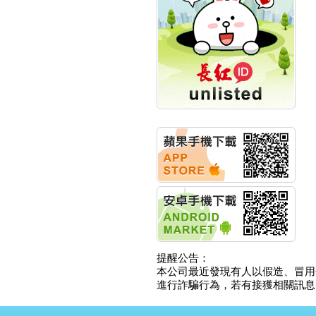
創新高 啟動興櫃轉上櫃
計畫
明緯企業:明緯永續科技
競賽 以電源驅動善的力
量
秀育企業:秀育SHO-U儲
能系統 獲國內首張CNS
認證
聯博投信:聯博00404A
從容擁抱台股主流
華旭先進:代重要子公司
碩通散熱股份有限公司
公告董事會通過發言人
及代理發
華旭先進:代重要子公司
碩通散熱股份有限公司
公告董事會決議發行員
工認股權
華旭先進:代重要子公司
提醒公告：
碩通散熱股份有限公司
本公司最近發現有人以假造、冒用
公告董事會追認113年
進行詐騙行為，若有接獲相關訊息，
向關係
華旭先進:代重要子公司
碩通散熱股份有限公司