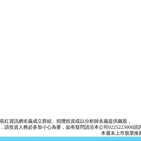
長紅資訊網名義成立群組、招攬投資或以分析師名義提供飆股，
請投資人務必多加小心為要，如有疑問請洽本公司0225223000諮
本週未上市股票推薦比賽