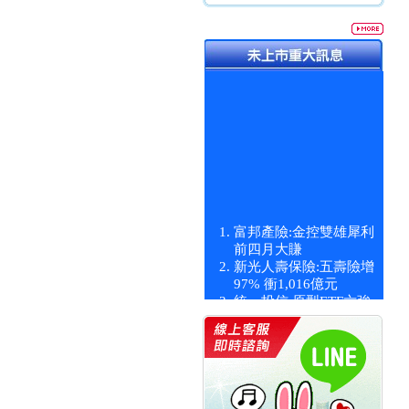
富邦產險:金控雙雄犀利
前四月大賺
新光人壽保險:五壽險增
97% 衝1,016億元
統一投信:原型ETF六強
漲逾九成
統一投信:主動式ETF溢
價 被盯上
新光人壽保險:新壽Q1外
價金將達996億
宇辰系統科技:宇辰業績